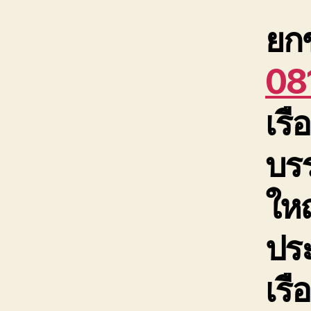
ยกข
08
เรื
บรร
ใหญ
ประ
เรื