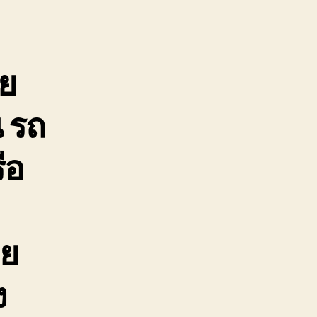
ย
 รถ
ือ
าย
ง