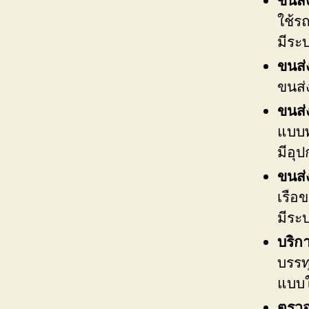
ขนส่
ใช้ร
มีระ
ขนส่
ขนส่
ขนส่
แบบพ
มีอุ
ขนส่
เรือข
มีระ
บริก
บรรท
แบบใ
ตรวจ