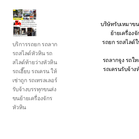
บริษัทรับเหมาขน
ย้ายเครื่อง
รถ
รถยก รถสไลด์ใน
บริการรถยก รถลาก
ลาก
รถ
รถสไลด์หัวหิน รถ
สไลด์
รถลากจูง รถใหญ
สไลด์ท้ายว่างหัวหิน
ใน
รถเครนรับจ้างห
รถเฮี๊ยบ รถเครน ให้
เขต
เช่าถูก รถเทรลเลอร์
หัวหิน
24
รับจ้างบรรทุกขนส่ง
ชั่วโมง
ขนย้ายเครื่องจักร
ติดต่อ
หัวหิน
โทร
0888000456