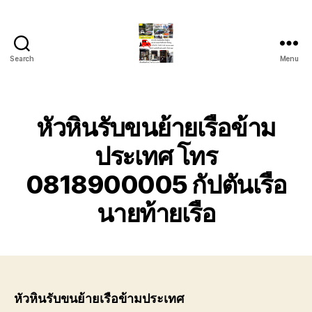
Search
Menu
รถ
ลาก
รถ
สไลด์
หัวหินรับขนย้ายเรือข้าม
ใน
เขต
ประเทศ โทร
หัวหิน
0818900005 กัปตันเรือ
24
ชั่วโมง
นายท้ายเรือ
ติดต่อ
โทร
0888000456
หัวหินรับขนย้ายเรือข้ามประเทศ