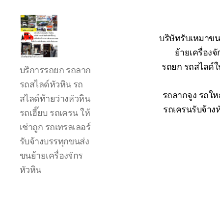
บริษัทรับเหมาขน
ย้ายเครื่อง
รถ
รถยก รถสไลด์ใน
บริการรถยก รถลาก
ลาก
รถ
รถสไลด์หัวหิน รถ
สไลด์
รถลากจูง รถใหญ
สไลด์ท้ายว่างหัวหิน
ใน
รถเครนรับจ้างห
รถเฮี๊ยบ รถเครน ให้
เขต
เช่าถูก รถเทรลเลอร์
หัวหิน
24
รับจ้างบรรทุกขนส่ง
ชั่วโมง
ขนย้ายเครื่องจักร
ติดต่อ
หัวหิน
โทร
0888000456