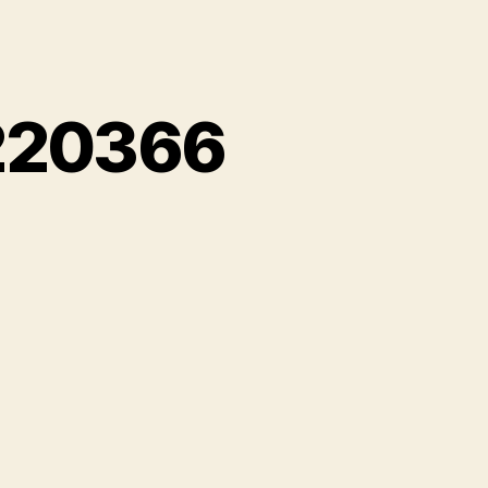
2220366
รทุก
ไม้
ญ่
02220366
คา