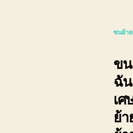
ขนย้าย
ขนย
ฉัน
เศษ
ย้า