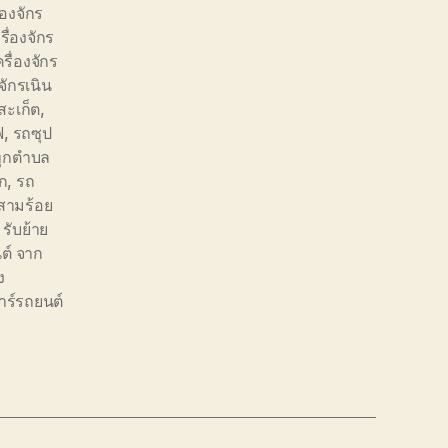
่องจักร
รื่องจักร
ครื่องจักร
งจักรเนิน
งสะเก็ต
,
ฟ
,
รถซุป
ทุกตำบล
ก
,
รถ
สามร้อย
,
รับย้าย
ต์ จาก
ง
าร์รถยนต์