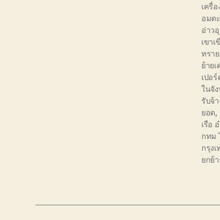
เครื่อ
อมตะซ
อ่าวอ
เขาเข
ทราย
ย้ายเ
เปอร์
ในจัง
รับจ้
ยอด
,
เรือ
กทม 
กรุง
ยกย้า