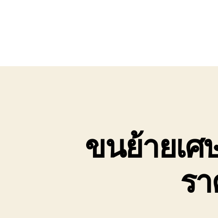
ขนย้ายเศษเห
รา