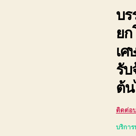
บรร
ยกโ
เศษ
รับ
ต้น
ติดต่อ
บริการ