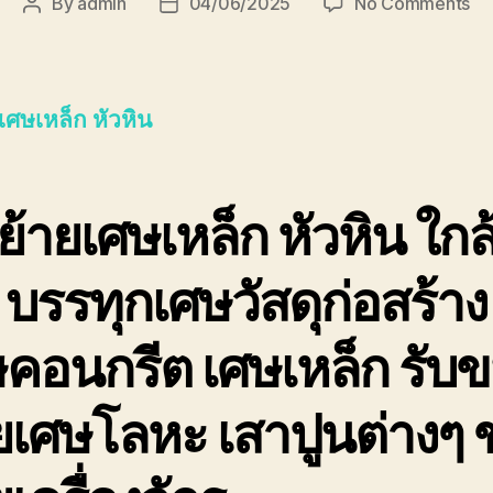
on
By
admin
04/06/2025
No Comments
Post
Post
ขน
author
date
ย้า
เศ
เหล
เศษเหล็ก หัวหิน
หัว
ด่ว
ที่ส
รับ
้ายเศษเหล็ก หัวหิน
ใกล
ซื้อ
รา
 บรรทุกเศษวัสดุก่อสร้าง
สูง
ปล
คอนกรีต เศษเหล็ก รับ
ยเศษโลหะ เสาปูนต่างๆ