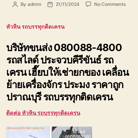
on
By
admin
21/11/2024
No Comments
Post
Post
หัวหิน
author
date
รถ
บรรทุ
หัวหิน รถบรรทุกติดเครน
ติด
เครน
บริษัทขนส่ง 080088-4800
บริษัท
ขนส่ง
รถสไลด์ ประจวบคีรีขันธ์ รถ
เพชรบุ
ประจวบ
เครน เฮี๊ยบให้เช่ายกของ เคลื่อน
ย้ายเครื่องจักร ประมง ราคาถูก
ปราณบุรี รถบรรทุกติดเครน
ติดต่อ หัวหิน รถบรรทุกติดเครน