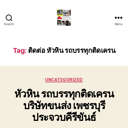
Search
Menu
รถ
ลาก
รถ
สไลด์
Tag:
ติดต่อ หัวหิน รถบรรทุกติดเครน
ใน
เขต
หัวหิน
24
Categories
ชั่วโมง
UNCATEGORIZED
ติดต่อ
หัวหิน รถบรรทุกติดเครน
โทร
0888000456
บริษัทขนส่ง เพชรบุรี
ประจวบคีรีขันธ์