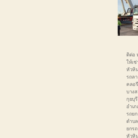
ติด่อ 
ให้เช
หัวหิ
รถลา
คลอร
บางส
กุยบุรี
อำเภอ
รถยกย
ตำบลใ
ยกรถ
หัวหิ