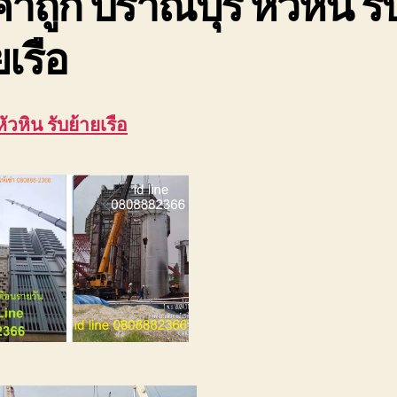
าถูก ปราณบุรี หัวหิน รั
ยเรือ
หัวหิน รับย้ายเรือ