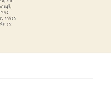
หิน
,
ลาก
ุยบุรี
,
อำเภอ
อด
,
ลากรถ
วหิน รถ