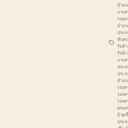
อำเภ
บางส
รถยก
อำเภ
ประจว
ทับส
Tags
รับจ้
รับจ้
บางส
ประจว
ประจว
อำเภ
รถเค
รถเค
รถเคร
ยกเคล
ย้ายเ
ประจว