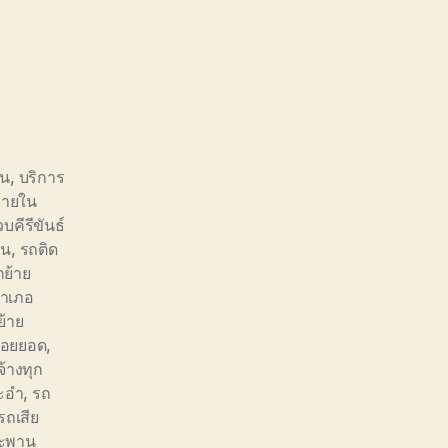
ิน
,
บริการ
้ายใน
บคีรีขันธ์
ิน
,
รถติด
ย้าย
อำเภอ
้าย
้อยยอด
,
จ้างทุก
ะอำ
,
รถ
รถเสีย
สะพาน