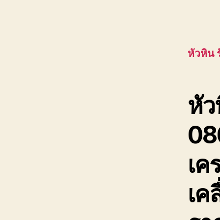
หัวหิน 
หัว
08
เคร
เคล