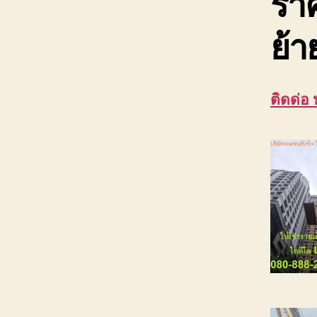
ราค
ย้า
ติดด่อ 