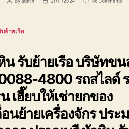
on
By
admin
21/11/2024
No Comments
Post
Post
หัว
author
date
รับ
ย้า
เรือ
รับย้ายเรือ
บริ
ขนส
เพช
ประ
หิน รับย้ายเรือ บริษัทขนส
0088-4800 รถสไลด์ 
น เฮี๊ยบให้เช่ายกของ
ื่อนย้ายเครื่องจักร ประ