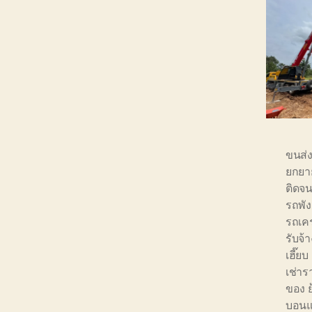
ขนส่ง
ยกยาย
ติดจน
รถพัง
รถเค
รับจ้า
เฮี๊ย
เช่า
ของ ย
บอน