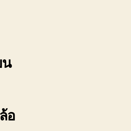
รทุก
ไม้
ญ่
02220366
คา
ขน
ล้อ