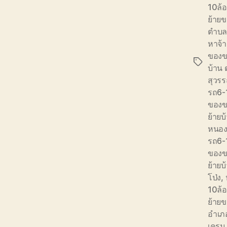
10ล้อ
ย้ายข
ตำบล
หาจ้
ของข
Tags
บ้าน
สุวร
รถ6-
ของข
ย้าย
หนองไ
รถ6-
ของข
ย้ายบ
โป่ง
,
10ล้
ย้ายข
อำเภ
เครน