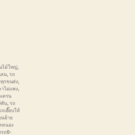
นไม้ใหญ่
,
เลน
,
รถ
ทุกขนส่ง
,
คาไม่แพง
,
ถเครน
3ตัน
,
รถ
รถเฮี๊ยบให้
ขนย้าย
บลหนอง
งรถ6-