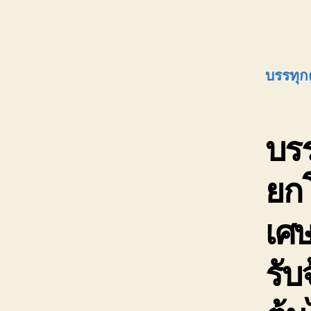
บรรทุก
บรร
ยกโ
เศษ
รับ