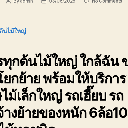
on
By
admin
03/06/2025
No Comments
Post
Post
บร
author
date
ต้น
ให
08
ต้นไม้ใหญ่
รา
ถูก
ทุกต้นไม้ใหญ่ ใกล้ฉัน 
ยกย้าย พร้อมให้บริการ
ไม้เล็กใหญ่ รถเฮี๊ยบ รถ
จ้างย้ายของหนัก 6ล้อ10