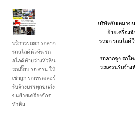
บริษัทรับเหมาขน
ย้ายเครื่อง
รถ
รถยก รถสไลด์ใน
บริการรถยก รถลาก
ลาก
รถ
รถสไลด์หัวหิน รถ
สไลด์
รถลากจูง รถใหญ
สไลด์ท้ายว่างหัวหิน
ใน
รถเครนรับจ้างห
รถเฮี๊ยบ รถเครน ให้
เขต
เช่าถูก รถเทรลเลอร์
หัวหิน
24
รับจ้างบรรทุกขนส่ง
ชั่วโมง
ขนย้ายเครื่องจักร
ติดต่อ
หัวหิน
โทร
0888000456