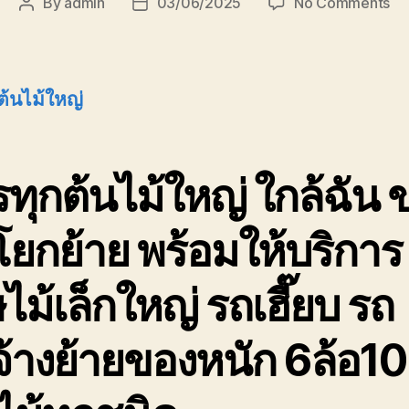
on
By
admin
03/06/2025
No Comments
Post
Post
บร
author
date
ต้น
ให
08
ต้นไม้ใหญ่
รา
ถูก
ทุกต้นไม้ใหญ่ ใกล้ฉัน 
ยกย้าย พร้อมให้บริการ
ไม้เล็กใหญ่ รถเฮี๊ยบ รถ
จ้างย้ายของหนัก 6ล้อ10