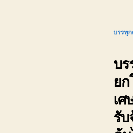
บรรทุก
บรร
ยกโ
เศษ
รับ