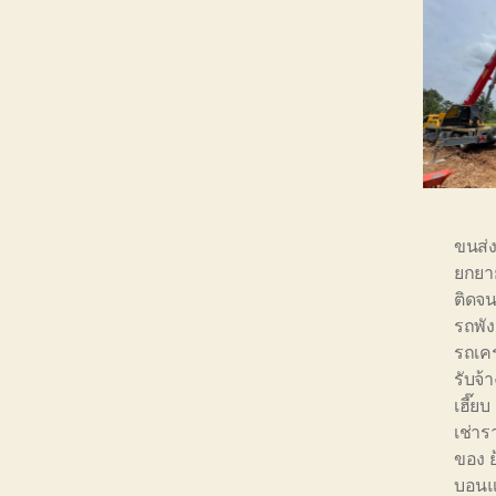
ขนส่ง
ยกยาย
ติดจน
รถพัง
รถเค
รับจ้า
เฮี๊ย
เช่า
ของ ย
บอน