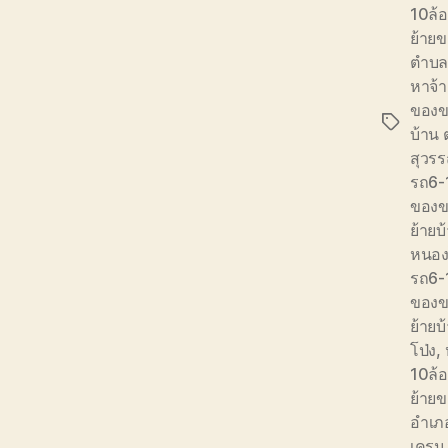
10ล้อ
ย้ายข
ตำบล
หาจ้
ของข
Tags
บ้าน
สุวร
รถ6-
ของข
ย้าย
หนองไ
รถ6-
ของข
ย้ายบ
โป่ง
,
10ล้
ย้ายข
อำเภ
เครน