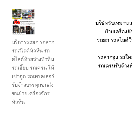
บริษัทรับเหมาขน
ย้ายเครื่อง
รถ
รถยก รถสไลด์ใน
บริการรถยก รถลาก
ลาก
รถ
รถสไลด์หัวหิน รถ
สไลด์
รถลากจูง รถใหญ
สไลด์ท้ายว่างหัวหิน
ใน
รถเครนรับจ้างห
รถเฮี๊ยบ รถเครน ให้
เขต
เช่าถูก รถเทรลเลอร์
หัวหิน
24
รับจ้างบรรทุกขนส่ง
ชั่วโมง
ขนย้ายเครื่องจักร
ติดต่อ
หัวหิน
โทร
0888000456