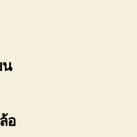
รทุก
ไม้
ญ่
02220366
คา
ขน
ล้อ