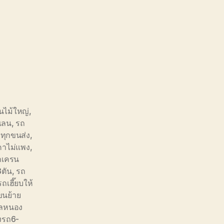
นไม้ใหญ่
,
เลน
,
รถ
ทุกขนส่ง
,
คาไม่แพง
,
ถเครน
3ตัน
,
รถ
รถเฮี๊ยบให้
ขนย้าย
บลหนอง
งรถ6-