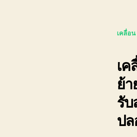
เคลื่อน
เคล
ย้
รับ
ปล