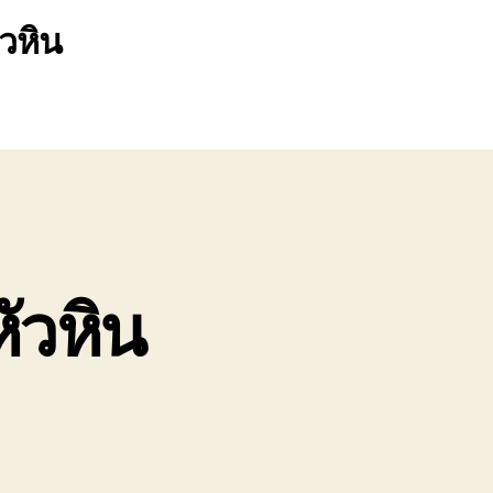
ัวหิน
หัวหิน