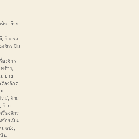
วหิน
,
ย้าย
้
,
ย้ายรถ
องจักร ปิ่น
รื่องจักร
ะพร้าว
,
น
,
ย้าย
ครื่องจักร
าย
ใหม่
,
ย้าย
,
ย้าย
ครื่องจักร
องจักรเนิน
หลมฉบัง
,
วหิน