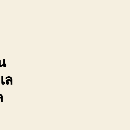
ื่อน
ย
ื่องจักร
หิน
02220366
ิน
เล
ล