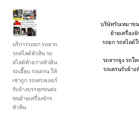
บริษัทรับเหมาขน
ย้ายเครื่อง
รถ
รถยก รถสไลด์ใน
บริการรถยก รถลาก
ลาก
รถ
รถสไลด์หัวหิน รถ
สไลด์
รถลากจูง รถใหญ
สไลด์ท้ายว่างหัวหิน
ใน
รถเครนรับจ้างห
รถเฮี๊ยบ รถเครน ให้
เขต
เช่าถูก รถเทรลเลอร์
หัวหิน
24
รับจ้างบรรทุกขนส่ง
ชั่วโมง
ขนย้ายเครื่องจักร
ติดต่อ
หัวหิน
โทร
0888000456