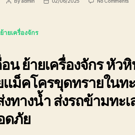
on
By
admin
02/06/2025
No Comments
Post
Post
เคล
author
date
ย้า
เคร
หัว
 ย้ายเครื่องจักร
08
ื่อน ย้ายเครื่องจักร หัวห
ายแม็คโครขุดทรายในทะ
ส่งทางน้ำ ส่งรถข้ามทะเ
อดภัย