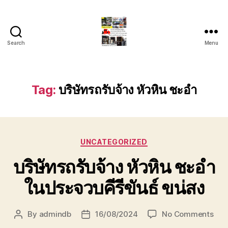
Search
Menu
รถ
ลาก
รถ
สไลด์
Tag:
บริษัทรถรับจ้าง หัวหิน ชะอำ
ใน
เขต
หัวหิน
24
Categories
ชั่วโมง
UNCATEGORIZED
ติดต่อ
บริษัทรถรับจ้าง หัวหิน ชะอำ
โทร
0888000456
ในประจวบคีรีขันธ์ ขน่สง
on
By
admindb
16/08/2024
No Comments
Post
Post
บริษ
author
date