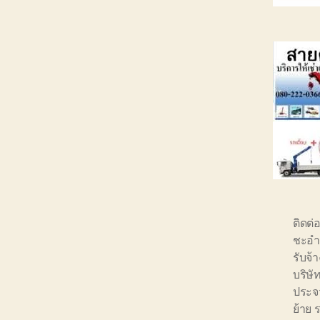
ติดต่
ชะอ
รับจ้
บริษั
ประจว
ย้าย 