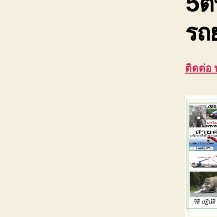
5ต
รถย
ติดต่อ 