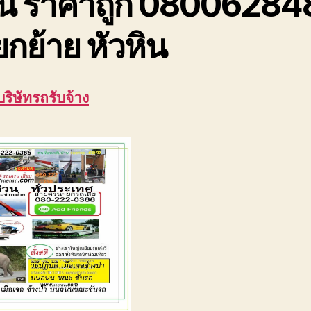
ัน ราคาถูก 08006284
กย้าย หัวหิน
บริษัทรถรับจ้าง