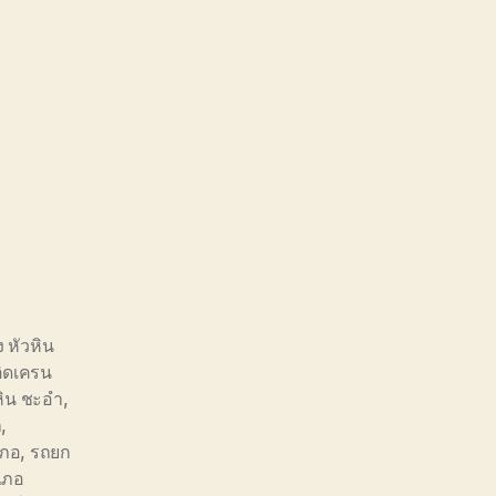
ง หัวหิน
ติดเครน
วหิน ชะอำ
,
ำ
,
เภอ
,
รถยก
เภอ