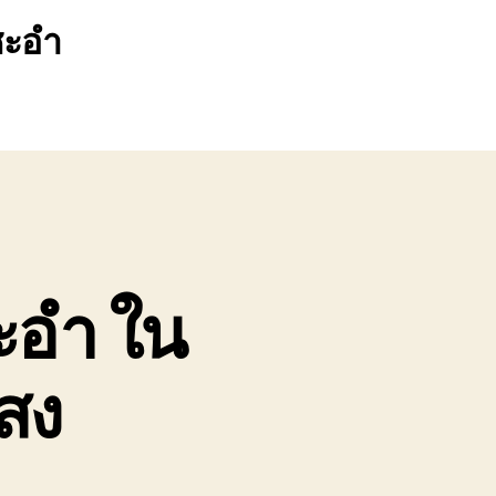
 ชะอำ
ชะอำ ใน
่สง