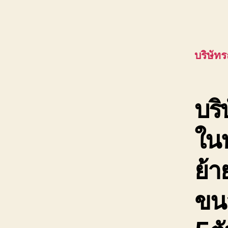
บริษัทร
บริ
ในป
ย้า
ขนส