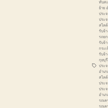
ทับส
ย้าย 
ประจว
ประจว
สไลด์
รับจ
รถยก
รับจ้
กระเจ
รับจ้
กุยบุรี
ประจว
Tags
อำเภ
สไลด
ประจว
ประจว
อำเภ
รถเค
รถเค