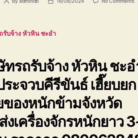
o
By
admindb
16/08/2024
No Comments
Post
Post
บร
author
date
ร
รั
หั
ถรับจ้าง หัวหิน ชะอำ
ช
ใ
ป
ข
ษัทรถรับจ้าง หัวหิน ชะอ
ส
ระจวบคีรีขันธ์ เฮี๊ยบยก
ยของหนักข้ามจังหวัด
่งเครื่องจักรหนักยาว 3