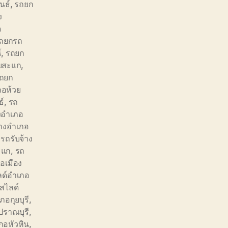
นธ์
,
รถยก
ง
ด
ถยกรถ
์
,
รถยก
ับสะแก
,
ถยก
ภอห้วย
ธ์
,
รถ
งอำเภอ
้างอำเภอ
,
รถรับจ้าง
ะแก
,
รถ
อเมือง
ด์อำเภอ
สไลด์
อกุยบุรี
,
ปราณบุรี
,
ภอหัวหิน
,