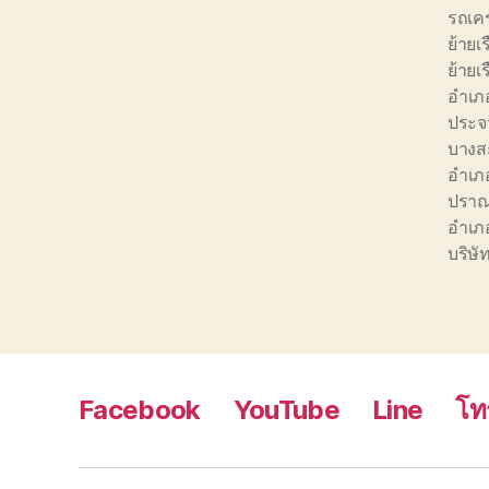
รถเคร
ย้าย
ย้าย
อำเภ
ประจว
บางส
อำเภ
ปราณบ
อำเภอ
บริษั
Facebook
YouTube
Line
โท