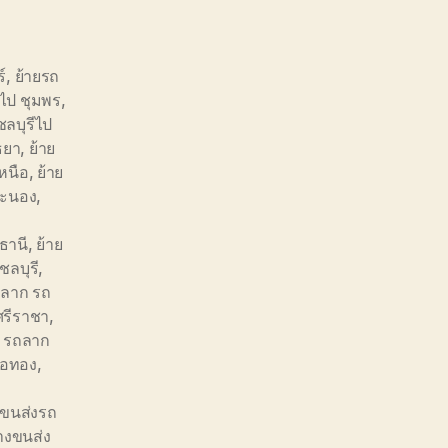
์
,
ย้ายรถ
ีไป ชุมพร
,
ชลบุรีไป
ธยา
,
ย้าย
หนือ
,
ย้าย
 ระนอง
,
์ธานี
,
ย้าย
ชลบุรี
,
ลาก รถ
ศรีราชา
,
 รถลาก
่อทอง
,
งขนส่งรถ
้างขนส่ง