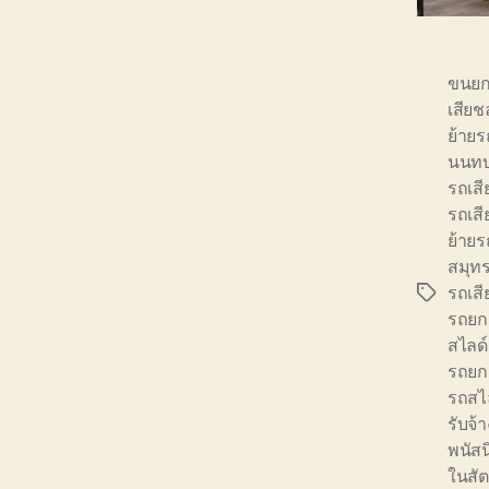
ขนยกย
เสียชล
ย้ายร
นนทบุ
รถเสี
รถเสี
ย้ายร
สมุท
รถเสี
Tags
รถยก
สไลด์
รถยก
รถสไล
รับจ
พนัส
ในสัต