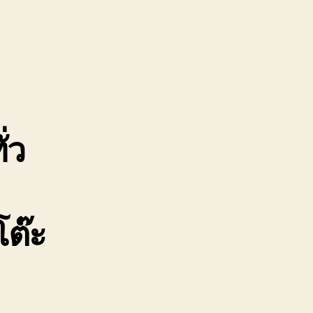
ย
ร์นิเจอร์
93861506
คา
เอง
่ว
โต๊ะ