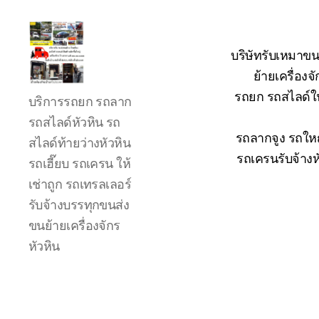
บริษัทรับเหมาขน
ย้ายเครื่อง
รถ
รถยก รถสไลด์ใน
บริการรถยก รถลาก
ลาก
รถ
รถสไลด์หัวหิน รถ
สไลด์
รถลากจูง รถใหญ
สไลด์ท้ายว่างหัวหิน
ใน
รถเครนรับจ้างห
รถเฮี๊ยบ รถเครน ให้
เขต
เช่าถูก รถเทรลเลอร์
หัวหิน
24
รับจ้างบรรทุกขนส่ง
ชั่วโมง
ขนย้ายเครื่องจักร
ติดต่อ
หัวหิน
โทร
0888000456