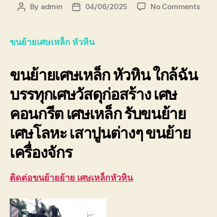
on
By
admin
04/06/2025
No Comments
Post
Post
ขน
author
date
ย้าย
เศษ
ขนย้ายเศษเหล็ก หัวหิน
เหล็ก
หัวหิ
ขนย้ายเศษเหล็ก หัวหิน
ใกล้ฉัน
ด่วน
ที่สุด!
บรรทุกเศษวัสดุก่อสร้าง เศษ
รับ
ซื้อ
คอนกรีต เศษเหล็ก รับขนย้าย
ราคา
สูง
เศษโลหะ เสาปูนต่างๆ ขนย้าย
ปลอด
เครื่องจักร
ติดต่อขนย้ายย้าย เศษเหล็กหัวหิน