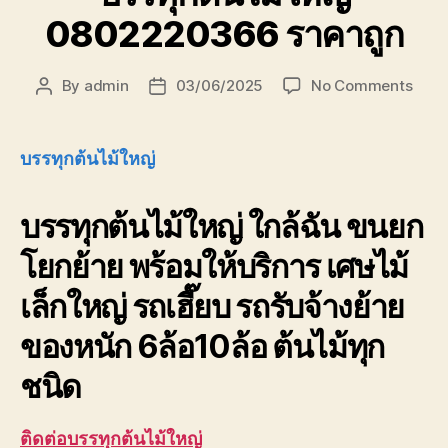
0802220366 ราคาถูก
on
By
admin
03/06/2025
No Comments
Post
Post
บรรทุ
author
date
ต้นไม
ใหญ่
บรรทุกต้นไม้ใหญ่
080
ราคา
บรรทุกต้นไม้ใหญ่ ใกล้ฉัน ขนยก
ถูก
โยกย้าย พร้อมให้บริการ เศษไม้
เล็กใหญ่ รถเฮี๊ยบ รถรับจ้างย้าย
ของหนัก 6ล้อ10ล้อ ต้นไม้ทุก
ชนิด
ติดต่อบรรทุกต้นไม้ใหญ่