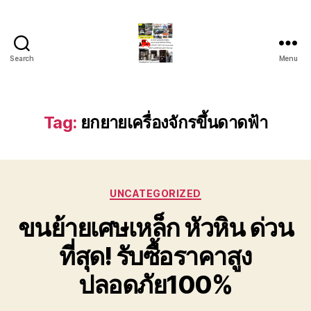
Search
Menu
รถ
ลาก
รถ
สไลด์
Tag:
ยกยายเครื่องจักรขึ้นดาดฟ้า
ใน
เขต
หัวหิน
24
Categories
ชั่วโมง
UNCATEGORIZED
ติดต่อ
ขนย้ายเศษเหล็ก หัวหิน ด่วน
โทร
0888000456
ที่สุด! รับซื้อราคาสูง
ปลอดภัย100%