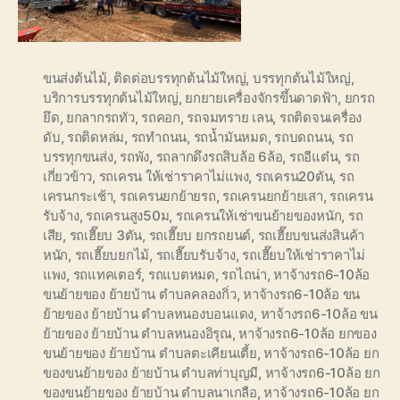
ขนส่งต้นไม้
,
ติดต่อบรรทุกต้นไม้ใหญ่
,
บรรทุกต้นไม้ใหญ่
,
บริการบรรทุกต้นไม้ใหญ่
,
ยกยายเครื่องจักรขึ้นดาดฟ้า
,
ยกรถ
ยึด
,
ยกลากรถทัว
,
รถคอก
,
รถจมทราย เลน
,
รถติดจนเครื่อง
ดับ
,
รถติดหล่ม
,
รถทำถนน
,
รถน้ำมันหมด
,
รถบดถนน
,
รถ
บรรทุกขนส่ง
,
รถพัง
,
รถลากดึงรถสิบล้อ 6ล้อ
,
รถอีแต๋น
,
รถ
เกี่ยวข้าว
,
รถเครน ให้เช่าราคาไม่แพง
,
รถเครน20ตัน
,
รถ
เครนกระเช้า
,
รถเครนยกย้ายรถ
,
รถเครนยกย้ายเสา
,
รถเครน
รับจ้าง
,
รถเครนสูง50ม
,
รถเครนให้เช่าขนย้ายของหนัก
,
รถ
เสีย
,
รถเฮี๊ยบ 3ตัน
,
รถเฮี๊ยบ ยกรถยนต์
,
รถเฮี๊ยบขนส่งสินค้า
หนัก
,
รถเฮี๊ยบยกไม้
,
รถเฮี๊ยบรับจ้าง
,
รถเฮี๊ยบให้เช่าราคาไม่
แพง
,
รถแทคเตอร์
,
รถแบตหมด
,
รถไถน่า
,
หาจ้างรถ6-10ล้อ
ขนย้ายของ ย้ายบ้าน ตำบลคลองกิ่ว
,
หาจ้างรถ6-10ล้อ ขน
ย้ายของ ย้ายบ้าน ตำบลหนองบอนแดง
,
หาจ้างรถ6-10ล้อ ขน
ย้ายของ ย้ายบ้าน ตำบลหนองอิรุณ
,
หาจ้างรถ6-10ล้อ ยกของ
ขนย้ายของ ย้ายบ้าน ตำบลตะเคียนเตี้ย
,
หาจ้างรถ6-10ล้อ ยก
ของขนย้ายของ ย้ายบ้าน ตำบลท่าบุญมี
,
หาจ้างรถ6-10ล้อ ยก
ของขนย้ายของ ย้ายบ้าน ตำบลนาเกลือ
,
หาจ้างรถ6-10ล้อ ยก