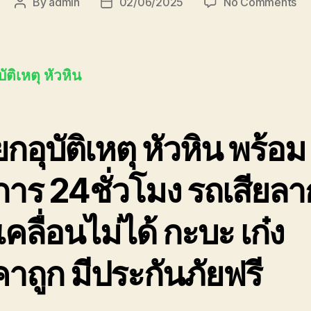
on
By
admin
02/06/2025
No Comments
Post
Post
รถ
author
date
ยก
อุบั
หัว
ัติเหตุ หัวหิน
ใกล
ฉัน
08
กอุบัติเหตุ หัวหิน พร้อม
การ 24ชั่วโมง รถเสียลา
เคลื่อนไม่ได้ กะบะ เก๋ง
าถูก มีประกันภัยฟรี