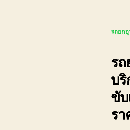
รถยกอุบ
รถย
บริ
ขับ
ราค