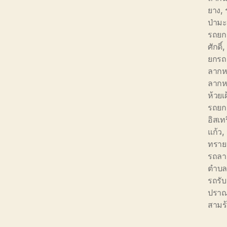
ยาง
,
ป่ามะ
รถยก
ศักดิ์
,
ยกรถ
ลากห
ลากห
ห้วยเฝ
รถยก
อิสเท
แก้ว
,
ทราย
รถลา
ตำบลใ
รถรั
ปราณบ
สามร