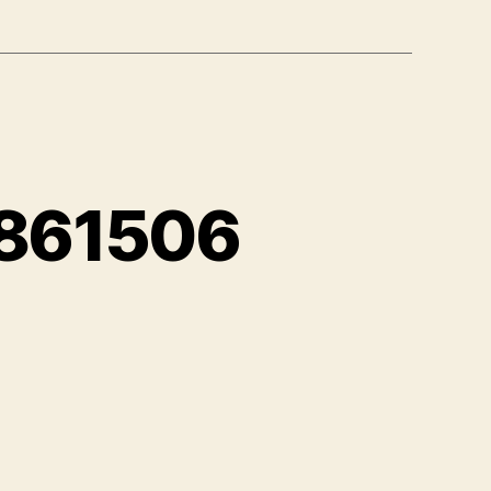
93861506
ย
ร์นิเจอร์