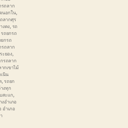
กรถลาก
ดจนอกใน
,
ถลากศุร
างดง
,
รถ
,
รถยกรถ
ถยกรถ
กรถลาก
้ระยอง
,
ยกรถลาก
ากเขาไม้
เนิน
ต
,
รถยก
้างทุก
ับสะแก
,
้างอำเภอ
ือ อำเภอ
้า