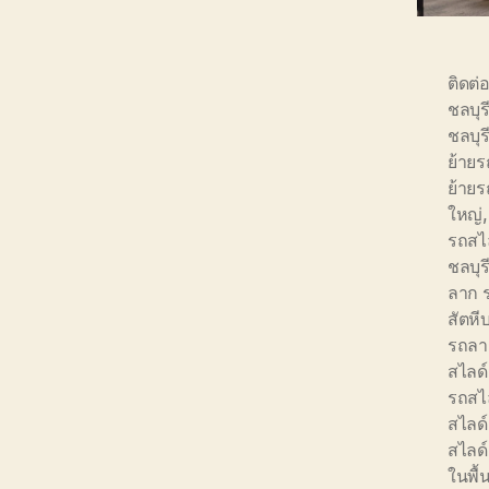
ติดต่
ชลบุร
ชลบุ
ย้ายร
ย้ายร
ใหญ่
รถสไ
ชลบุร
ลาก 
สัตหี
รถลาก
สไลด์ 
รถสไล
สไลด์
สไลด์
ในพื้