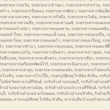
รถยกรถลากบ่อวิน
,
รถยกรถลากบ้านนา
,
รถยกรถลากปากร่วม
,
รถย
พร้าว
,
รถยกรถลากปิ่นทอง
,
รถยกรถลากพัทยา
,
รถยกรถลากพันเส็
รถลากมาบยางพร
,
รถยกรถลากวรกิจบึง
,
รถยกรถลากวังค้อ
,
รถยกร
รถยกรถลากสวนเสือ
,
รถยกรถลากสะพานน4
,
รถยกรถลากหนองกล
ลากหนองก้างปลา
,
รถยกรถลากหนองขาม
,
รถยกรถลากหนองคล้อ
นองคล้าใหม่
,
รถยกรถลากหนองน้ำแดง
,
รถยกรถลากหนองปรือ
,
ร
นองปลาไหล
,
รถยกรถลากหนองหว้า
,
รถยกรถลากหนองใหญ่
,
รถย
้า
,
รถยกรถลากหัวนา
,
รถยกรถลากหุบบบอน
,
รถยกรถลากอมตะซิตี
รถลากอมตะบ่อวิน
,
รถยกรถลากอัมพวา
,
รถยกรถลากอ่าวอุดม
,
รถ
รินซีบรอด
,
รถยกรถลากเขาคันทรง
,
รถยกรถลากเขาเขียว
,
รถยกรถล
รถยกรถลากเครือสหพัฒน์ไร่1
,
รถยกรถลากเนินกระบก
,
รถยกรถลาก
,
รถยกรถลากเสาสูง
,
รถยกรถลากแหลมฉบัง
,
รถยกรถลากโป่งสะเก็
กโรงหีบ
,
รถยกรถลากโรงโป๊ะ
,
รถยกอุบัติเหตุ ใกล้ฉัน หัวหิน
,
รถรับจ
นจังหวัดประจวบคีรีขันธ์
,
รถรับจ้างอำเภอกุยบุรี
,
รถรับจ้างอำเภอท
บจ้างอำเภอบางสะพานน้อย
,
รถรับจ้างอำเภอประจวบคีรีขันธ์
,
รถรับจ
ุรี
,
รถรับจ้างอำเภอสามร้อยยอด
,
รถรับจ้างอำเภอหัวหิน
,
รับย้ายเร
้อยยอด
,
ลากรถอุบัติเหตุ ใกล้ฉัน หัวหิน
,
ลากรถเสีย อำเภอห้วยกระเจ