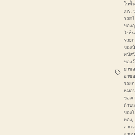
ในพื้น
เสร่
,
รถสไล
ของกุ
วังหิน
รถยก
ของบ
พนัส
ของว
ยกขอ
Tags
ยกข
รถยก
หมอ
ของเก
ตำบล
ของโ
ทอง
,
ลากจ
ลากน