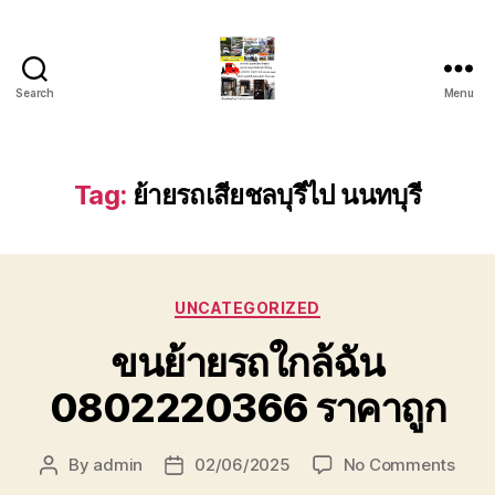
Search
Menu
รถ
ลาก
รถ
สไลด์
Tag:
ย้ายรถเสียชลบุรีไป นนทบุรี
ใน
เขต
หัวหิน
24
Categories
ชั่วโมง
UNCATEGORIZED
ติดต่อ
ขนย้ายรถใกล้ฉัน
โทร
0888000456
0802220366 ราคาถูก
on
By
admin
02/06/2025
No Comments
Post
Post
ขน
author
date