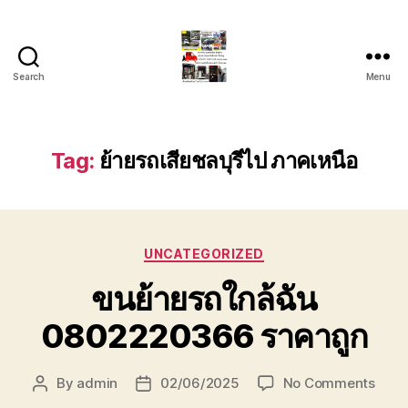
Search
Menu
รถ
ลาก
รถ
สไลด์
Tag:
ย้ายรถเสียชลบุรีไป ภาคเหนือ
ใน
เขต
หัวหิน
24
Categories
ชั่วโมง
UNCATEGORIZED
ติดต่อ
ขนย้ายรถใกล้ฉัน
โทร
0888000456
0802220366 ราคาถูก
on
By
admin
02/06/2025
No Comments
Post
Post
ขน
author
date