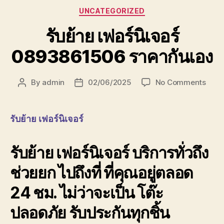
Categories
UNCATEGORIZED
รับย้าย เฟอร์นิเจอร์
0893861506 ราคากันเอง
on
By
admin
02/06/2025
No Comments
Post
Post
รับ
author
date
ย้าย
เฟอร์น
รับย้าย เฟอร์นิเจอร์
0893
ราคา
รับย้าย เฟอร์นิเจอร์ บริการทั่วถึง
กันเอ
ช่วยยก ไปถึงที่ ที่คุณอยู่ตลอด
24 ชม. ไม่ว่าจะเป็น โต๊ะ
ปลอดภัย รับประกันทุกชิ้น