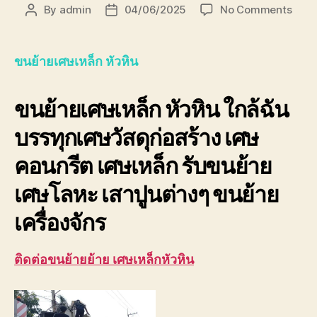
on
By
admin
04/06/2025
No Comments
Post
Post
ขน
author
date
ย้าย
เศษ
ขนย้ายเศษเหล็ก หัวหิน
เหล็ก
หัวหิ
ขนย้ายเศษเหล็ก หัวหิน
ใกล้ฉัน
ด่วน
ที่สุด!
บรรทุกเศษวัสดุก่อสร้าง เศษ
รับ
ซื้อ
คอนกรีต เศษเหล็ก รับขนย้าย
ราคา
สูง
เศษโลหะ เสาปูนต่างๆ ขนย้าย
ปลอด
เครื่องจักร
ติดต่อขนย้ายย้าย เศษเหล็กหัวหิน