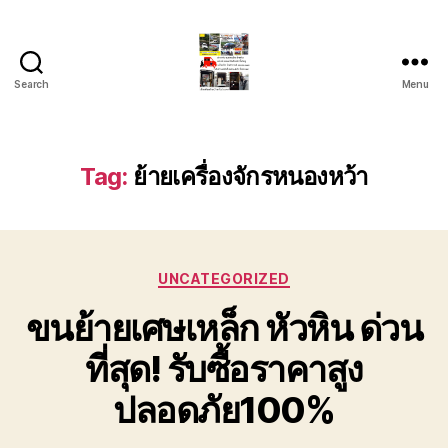
Search
Menu
รถ
ลาก
รถ
สไลด์
Tag:
ย้ายเครื่องจักรหนองหว้า
ใน
เขต
หัวหิน
24
Categories
ชั่วโมง
UNCATEGORIZED
ติดต่อ
ขนย้ายเศษเหล็ก หัวหิน ด่วน
โทร
0888000456
ที่สุด! รับซื้อราคาสูง
ปลอดภัย100%