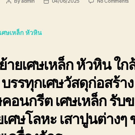
on
By
admin
04/06/2025
No Comments
Post
Post
ขน
author
date
ย้า
เศ
เหล
เศษเหล็ก หัวหิน
หัว
ด่ว
ที่ส
รับ
้ายเศษเหล็ก หัวหิน
ใกล
ซื้อ
รา
 บรรทุกเศษวัสดุก่อสร้าง
สูง
ปล
คอนกรีต เศษเหล็ก รับ
ยเศษโลหะ เสาปูนต่างๆ