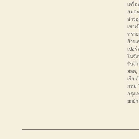
เครื่อ
อมตะซ
อ่าวอ
เขาเข
ทราย
ย้ายเ
เปอร์
ในจัง
รับจ้
ยอด
,
เรือ
กทม 
กรุง
ยกย้า