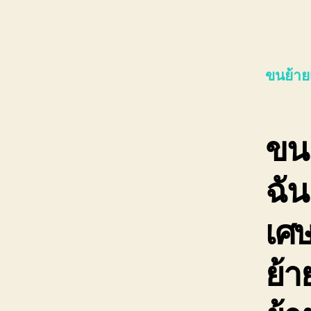
ขนย้าย
ขนย
ฉัน
เศษ
ย้า