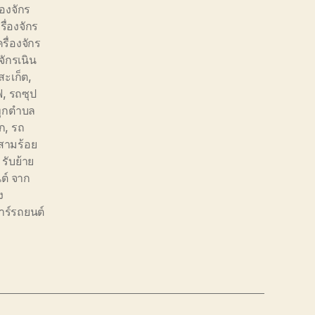
่องจักร
รื่องจักร
ครื่องจักร
งจักรเนิน
งสะเก็ต
,
ฟ
,
รถซุป
ทุกตำบล
ก
,
รถ
สามร้อย
,
รับย้าย
ต์ จาก
ง
าร์รถยนต์