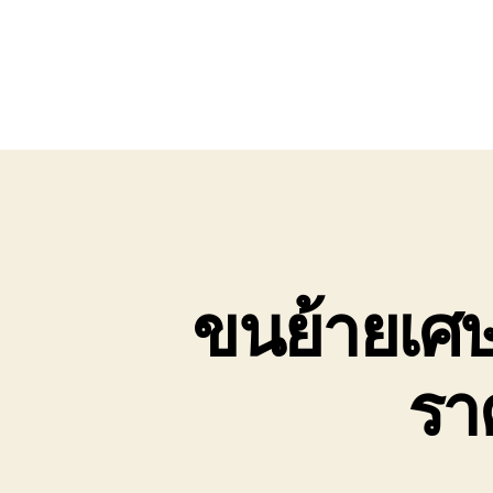
ขนย้ายเศษเห
รา