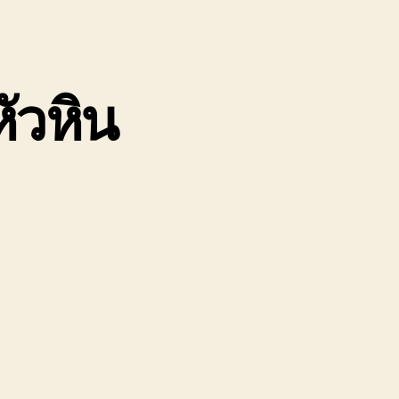
หัวหิน
ื่อน
ย
ื่องจักร
หิน
02220366