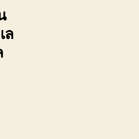
ิน
เล
ล