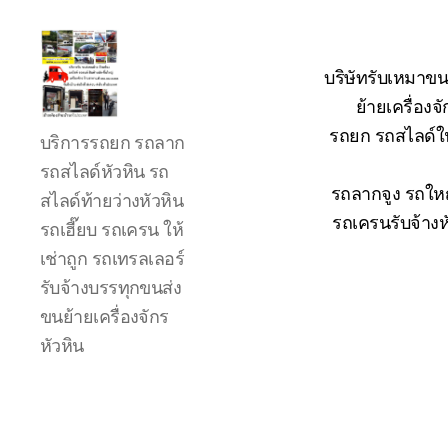
บริษัทรับเหมาขน
ย้ายเครื่อง
รถ
รถยก รถสไลด์ใน
บริการรถยก รถลาก
ลาก
รถ
รถสไลด์หัวหิน รถ
สไลด์
รถลากจูง รถใหญ
สไลด์ท้ายว่างหัวหิน
ใน
รถเครนรับจ้างห
รถเฮี๊ยบ รถเครน ให้
เขต
เช่าถูก รถเทรลเลอร์
หัวหิน
24
รับจ้างบรรทุกขนส่ง
ชั่วโมง
ขนย้ายเครื่องจักร
ติดต่อ
หัวหิน
โทร
0888000456