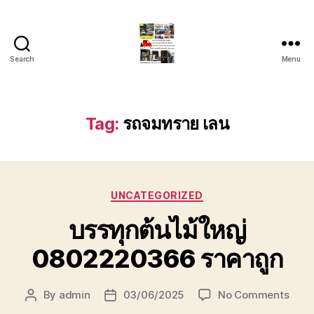
Search
Menu
รถ
ลาก
รถ
สไลด์
Tag:
รถจมทราย เลน
ใน
เขต
หัวหิน
24
Categories
ชั่วโมง
UNCATEGORIZED
ติดต่อ
บรรทุกต้นไม้ใหญ่
โทร
0888000456
0802220366 ราคาถูก
on
By
admin
03/06/2025
No Comments
Post
Post
บรรทุ
author
date