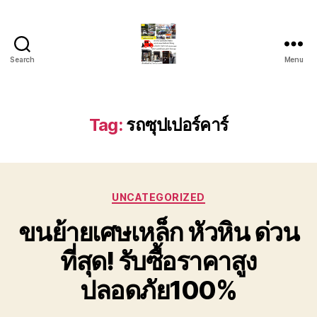
Search
Menu
รถ
ลาก
รถ
สไลด์
Tag:
รถซุปเปอร์คาร์
ใน
เขต
หัวหิน
24
Categories
ชั่วโมง
UNCATEGORIZED
ติดต่อ
ขนย้ายเศษเหล็ก หัวหิน ด่วน
โทร
0888000456
ที่สุด! รับซื้อราคาสูง
ปลอดภัย100%