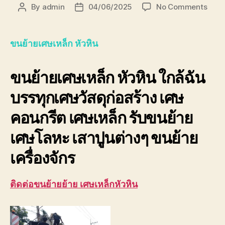
on
By
admin
04/06/2025
No Comments
Post
Post
ขน
author
date
ย้าย
เศษ
ขนย้ายเศษเหล็ก หัวหิน
เหล็ก
หัวหิ
ขนย้ายเศษเหล็ก หัวหิน
ใกล้ฉัน
ด่วน
ที่สุด!
บรรทุกเศษวัสดุก่อสร้าง เศษ
รับ
ซื้อ
คอนกรีต เศษเหล็ก รับขนย้าย
ราคา
สูง
เศษโลหะ เสาปูนต่างๆ ขนย้าย
ปลอด
เครื่องจักร
ติดต่อขนย้ายย้าย เศษเหล็กหัวหิน