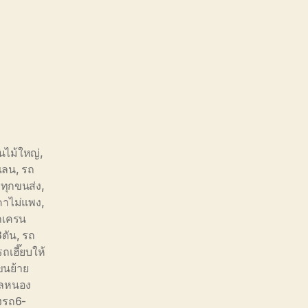
นไม้ใหญ่
,
เลน
,
รถ
ทุกขนส่ง
,
คาไม่แพง
,
ถเครน
3ตัน
,
รถ
รถเฮี๊ยบให้
ขนย้าย
บลหนอง
งรถ6-