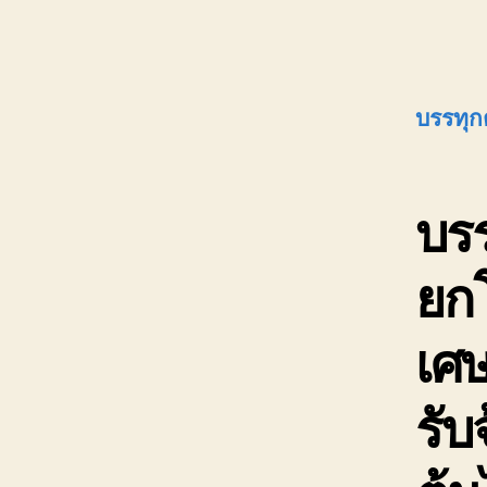
บรรทุก
บรร
ยกโ
เศษ
รับ