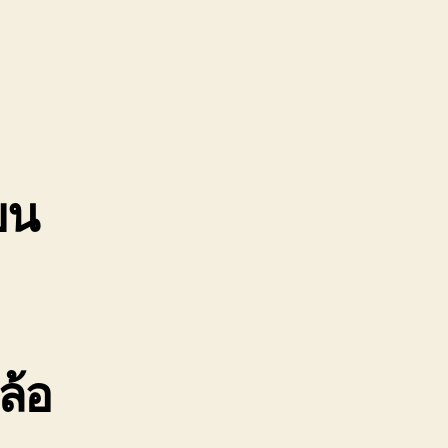
รทุก
ไม้
ญ่
02220366
คา
ขน
ล้อ