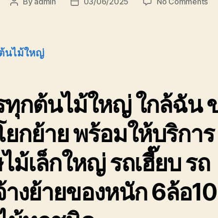
on
By
admin
03/06/2025
No Comments
Post
Post
บร
author
date
ต้น
ให
08
ต้นไม้ใหญ่
รา
ถูก
ทุกต้นไม้ใหญ่ ใกล้ฉัน 
ยกย้าย พร้อมให้บริการ
ไม้เล็กใหญ่ รถเฮี๊ยบ รถ
จ้างย้ายของหนัก 6ล้อ10