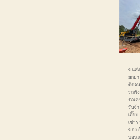
ขนส่ง
ยกยาย
ติดจน
รถพัง
รถเค
รับจ้า
เฮี๊ย
เช่า
ของ ย
บอน