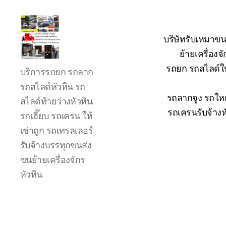
บริษัทรับเหมาขน
ย้ายเครื่อง
รถ
รถยก รถสไลด์ใน
บริการรถยก รถลาก
ลาก
รถ
รถสไลด์หัวหิน รถ
สไลด์
รถลากจูง รถใหญ
สไลด์ท้ายว่างหัวหิน
ใน
รถเครนรับจ้างห
รถเฮี๊ยบ รถเครน ให้
เขต
เช่าถูก รถเทรลเลอร์
หัวหิน
24
รับจ้างบรรทุกขนส่ง
ชั่วโมง
ขนย้ายเครื่องจักร
ติดต่อ
หัวหิน
โทร
0888000456