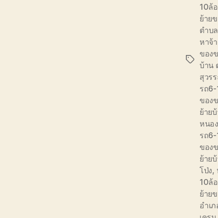
10ล้อ
ย้ายข
ตำบล
หาจ้
ของข
Tags
บ้าน
สุวร
รถ6-
ของข
ย้าย
หนองไ
รถ6-
ของข
ย้ายบ
โป่ง
,
10ล้
ย้ายข
อำเภ
เครน