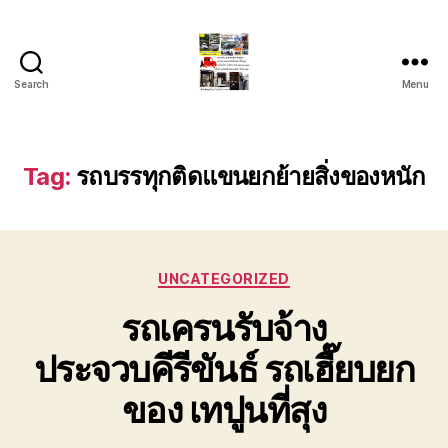
Search
Menu
รถ
ลาก
รถ
สไลด์
Tag:
รถบรรทุกติดแขนยกย้ายสิ่งของหนัก
ใน
เขต
หัวหิน
24
Categories
ชั่วโมง
UNCATEGORIZED
ติดต่อ
รถเครนรับจ้าง
โทร
0888000456
ประจวบคีรีขันธ์ รถเฮี๊ยบยก
ของ เทปูนที่สุง