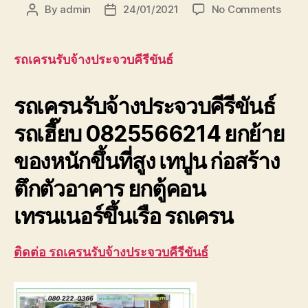
on
By
admin
24/01/2021
No Comments
Post
Post
รถ
author
date
เครน
รับจ้า
รถเครนรับจ้างประจวบคีรีขันธ์
ประจวบ
รถ
รถเครนรับจ้างประจวบคีรีขันธ์
เฮี๊ยบ
ยก
รถเฮี๊ยบ 0825566214 ยกย้าย
ของ
เทปูน
ของหนักขึ้นที่สูง เทปูน ก่อสร้าง
ที่
สุง
ตึกตัวอาคาร ยกตู้คอน
เทรนเนอร์ขึ้นเรือ รถเครน
ติดต่อ รถเครนรับจ้างประจวบคีรีขันธ์