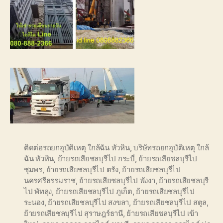
ติดต่อรถยกอุบัติเหตุ ใกล้ฉัน หัวหิน
,
บริษัทรถยกอุบัติเหตุ ใกล้
ฉัน หัวหิน
,
ย้ายรถเสียชลบุรีไป กระบี่
,
ย้ายรถเสียชลบุรีไป
ชุมพร
,
ย้ายรถเสียชลบุรีไป ตรัง
,
ย้ายรถเสียชลบุรีไป
นครศรีธรรมราช
,
ย้ายรถเสียชลบุรีไป พังงา
,
ย้ายรถเสียชลบุรี
ไป พัทลุง
,
ย้ายรถเสียชลบุรีไป ภูเก็ต
,
ย้ายรถเสียชลบุรีไป
ระนอง
,
ย้ายรถเสียชลบุรีไป สงขลา
,
ย้ายรถเสียชลบุรีไป สตูล
,
ย้ายรถเสียชลบุรีไป สุราษฎร์ธานี
,
ย้ายรถเสียชลบุรีไป เข้า