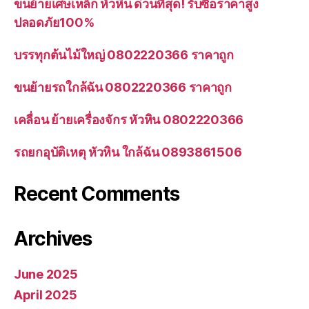
ขนย้ายเศษเหล็ก หัวหิน ด่วนที่สุด! รับซื้อราคาสูง
ปลอดภัย100%
บรรทุกต้นไม้ใหญ่ 0802220366 ราคาถูก
ขนย้ายรถใกล้ฉัน 0802220366 ราคาถูก
เคลื่อน ย้ายเครื่องจักร หัวหิน 0802220366
รถยกอุบัติเหตุ หัวหิน ใกล้ฉัน 0893861506
Recent Comments
Archives
June 2025
April 2025