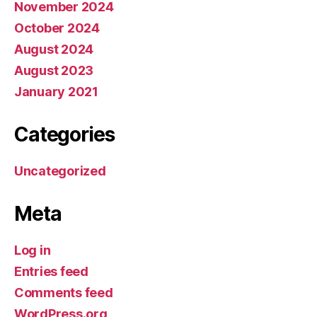
November 2024
October 2024
August 2024
August 2023
January 2021
Categories
Uncategorized
Meta
Log in
Entries feed
Comments feed
WordPress.org