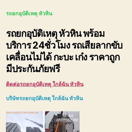
ยก
อุบัติเ
รถยกอุบัติเหตุ หัวหิน
หัวหิน
ใกล้
รถยกอุบัติเหตุ หัวหิน พร้อม
ฉัน
0893
บริการ 24ชั่วโมง รถเสียลากขับ
เคลื่อนไม่ได้ กะบะ เก๋ง ราคาถูก
มีประกันภัยฟรี
ติดต่อ
รถยกอุบัติเหตุ ใกล้ฉัน หัวหิน
บริษัท
รถยกอุบัติเหตุ ใกล้ฉัน หัวหิน