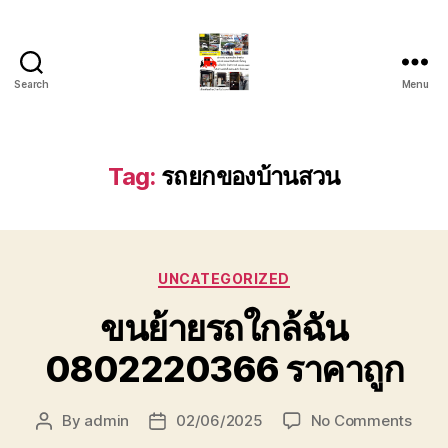
Search
Menu
รถ
ลาก
รถ
สไลด์
Tag:
รถยกของบ้านสวน
ใน
เขต
หัวหิน
24
Categories
ชั่วโมง
UNCATEGORIZED
ติดต่อ
ขนย้ายรถใกล้ฉัน
โทร
0888000456
0802220366 ราคาถูก
on
By
admin
02/06/2025
No Comments
Post
Post
ขน
author
date