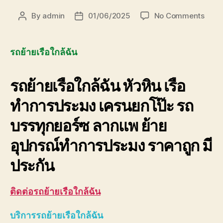
on
By
admin
01/06/2025
No Comments
Post
Post
รถ
author
date
ย้าย
เรือ
รถย้ายเรือใกล้ฉัน
ใกล้
ฉัน
รถย้ายเรือใกล้ฉัน
หัวหิน เรือ
0893
มี
ทำการประมง เครนยกโป๊ะ รถ
ประกั
ฟรี
บรรทุกยอร์ซ ลากแพ ย้าย
อุปกรณ์ทำการประมง ราคาถูก มี
ประกัน
ติดต่อ
รถย้ายเรือใกล้ฉัน
บริการ
รถย้ายเรือใกล้ฉัน