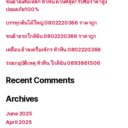
ขนย้ายเศษเหล็ก หัวหิน ด่วนที่สุด! รับซื้อราคาสูง
ปลอดภัย100%
บรรทุกต้นไม้ใหญ่ 0802220366 ราคาถูก
ขนย้ายรถใกล้ฉัน 0802220366 ราคาถูก
เคลื่อน ย้ายเครื่องจักร หัวหิน 0802220366
รถยกอุบัติเหตุ หัวหิน ใกล้ฉัน 0893861506
Recent Comments
Archives
June 2025
April 2025