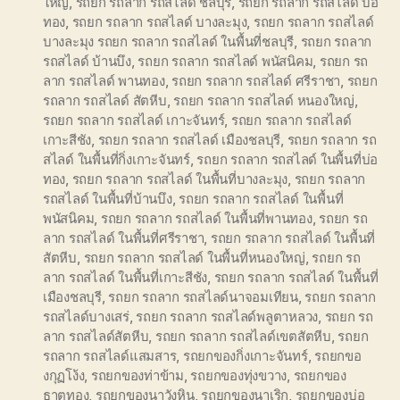
ใหญ่
,
รถยก รถลาก รถสไลด์ ชลบุรี
,
รถยก รถลาก รถสไลด์ บ่อ
ทอง
,
รถยก รถลาก รถสไลด์ บางละมุง
,
รถยก รถลาก รถสไลด์
บางละมุง รถยก รถลาก รถสไลด์ ในพื้นที่ชลบุรี
,
รถยก รถลาก
รถสไลด์ บ้านบึง
,
รถยก รถลาก รถสไลด์ พนัสนิคม
,
รถยก รถ
ลาก รถสไลด์ พานทอง
,
รถยก รถลาก รถสไลด์ ศรีราชา
,
รถยก
รถลาก รถสไลด์ สัตหีบ
,
รถยก รถลาก รถสไลด์ หนองใหญ่
,
รถยก รถลาก รถสไลด์ เกาะจันทร์
,
รถยก รถลาก รถสไลด์
เกาะสีชัง
,
รถยก รถลาก รถสไลด์ เมืองชลบุรี
,
รถยก รถลาก รถ
สไลด์ ในพื้นที่กิ่งเกาะจันทร์
,
รถยก รถลาก รถสไลด์ ในพื้นที่บ่อ
ทอง
,
รถยก รถลาก รถสไลด์ ในพื้นที่บางละมุง
,
รถยก รถลาก
รถสไลด์ ในพื้นที่บ้านบึง
,
รถยก รถลาก รถสไลด์ ในพื้นที่
พนัสนิคม
,
รถยก รถลาก รถสไลด์ ในพื้นที่พานทอง
,
รถยก รถ
ลาก รถสไลด์ ในพื้นที่ศรีราชา
,
รถยก รถลาก รถสไลด์ ในพื้นที่
สัตหีบ
,
รถยก รถลาก รถสไลด์ ในพื้นที่หนองใหญ่
,
รถยก รถ
ลาก รถสไลด์ ในพื้นที่เกาะสีชัง
,
รถยก รถลาก รถสไลด์ ในพื้นที่
เมืองชลบุรี
,
รถยก รถลาก รถสไลด์นาจอมเทียน
,
รถยก รถลาก
รถสไลด์บางเสร่
,
รถยก รถลาก รถสไลด์พลูตาหลวง
,
รถยก รถ
ลาก รถสไลด์สัตหีบ
,
รถยก รถลาก รถสไลด์เขตสัตหีบ
,
รถยก
รถลาก รถสไลด์แสมสาร
,
รถยกของกิ่งเกาะจันทร์
,
รถยกขอ
งกุฏโง้ง
,
รถยกของท่าข้าม
,
รถยกของทุ่งขวาง
,
รถยกของ
ธาตุทอง
,
รถยกของนาวังหิน
,
รถยกของนาเริก
,
รถยกของบ่อ