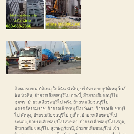
ติดต่อรถยกอุบัติเหตุ ใกล้ฉัน หัวหิน
,
บริษัทรถยกอุบัติเหตุ ใกล้
ฉัน หัวหิน
,
ย้ายรถเสียชลบุรีไป กระบี่
,
ย้ายรถเสียชลบุรีไป
ชุมพร
,
ย้ายรถเสียชลบุรีไป ตรัง
,
ย้ายรถเสียชลบุรีไป
นครศรีธรรมราช
,
ย้ายรถเสียชลบุรีไป พังงา
,
ย้ายรถเสียชลบุรี
ไป พัทลุง
,
ย้ายรถเสียชลบุรีไป ภูเก็ต
,
ย้ายรถเสียชลบุรีไป
ระนอง
,
ย้ายรถเสียชลบุรีไป สงขลา
,
ย้ายรถเสียชลบุรีไป สตูล
,
ย้ายรถเสียชลบุรีไป สุราษฎร์ธานี
,
ย้ายรถเสียชลบุรีไป เข้า