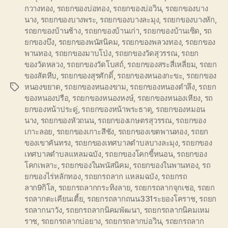
กวางทอง
,
รถยกของบ่อทอง
,
รถยกของบ่อวิน
,
รถยกของบาง
นาง
,
รถยกของบางพระ
,
รถยกของบางละมุง
,
รถยกของบางหัก
,
รถยกของบ้านช้าง
,
รถยกของบ้านเก่า
,
รถยกของบ้านเซิด
,
รถ
ยกของบึง
,
รถยกของพนัสนิคม
,
รถยกของพลวงทอง
,
รถยกของ
พานทอง
,
รถยกของมาบโป่ง
,
รถยกของวัดสุวรรณ
,
รถยก
ของวัดหลวง
,
รถยกของวัดโบสถ์
,
รถยกของสระสี่เหลี่ยม
,
รถยก
ของสัตหีบ
,
รถยกของสุรศักดิ์
,
รถยกของหนองกะขะ
,
รถยกของ
หนองขยาด
,
รถยกของหนองขาม
,
รถยกของหนองตำลึง
,
รถยก
Tags
ของหนองปรือ
,
รถยกของหนองหงษ์
,
รถยกของหนองเหียง
,
รถ
ยกของหน้าประดู่
,
รถยกของหน้าพระธาตุ
,
รถยกของหมอน
นาง
,
รถยกของหัวถนน
,
รถยกของเกษตรสุวรรณ
,
รถยกของ
เกาะลอย
,
รถยกของเกาะสีชัง
,
รถยกของเขตพานทอง
,
รถยก
ของเขาคันทรง
,
รถยกของเทศบาลตำบลบางละมุง
,
รถยกของ
เทศบาลตำบลแหลมฉบัง
,
รถยกของโคกขี้หนอน
,
รถยกของ
โคกเพลาะ
,
รถยกของในพนัสนิคม
,
รถยกของในพานทอง
,
รถ
ยกของไร่หลักทอง
,
รถยกรถลาก แหลมฉบัง
,
รถยกรถ
ลาก9กิโล
,
รถยกรถลากกระทิงลาย
,
รถยกรถลากจุกเชอ
,
รถยก
รถลากตะเคียนเตี้ย
,
รถยกรถลากถนน331ระยองโคราช
,
รถยก
รถลากนาวัง
,
รถยกรถลากนิคมพัฒนา
,
รถยกรถลากนิคมเหม
ราช
,
รถยกรถลากบ่อยาง
,
รถยกรถลากบ่อวิน
,
รถยกรถลาก