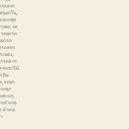
กรถลาก
ดจนอกใน
,
ถลากศุร
างดง
,
รถ
,
รถยกรถ
ถยกรถ
กรถลาก
้ระยอง
,
ยกรถลาก
ากเขาไม้
เนิน
ต
,
รถยก
้างทุก
ับสะแก
,
้างอำเภอ
ือ อำเภอ
้า