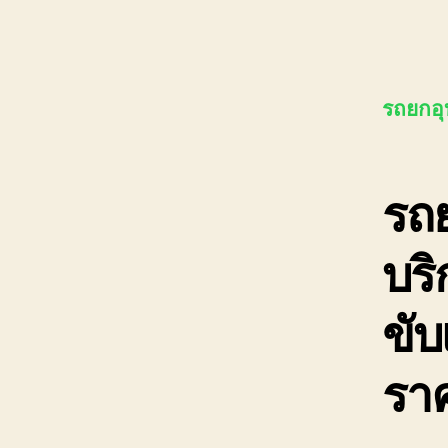
รถยกอุบ
รถย
บริ
ขับ
ราค