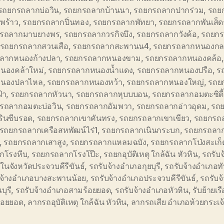
รถยกรถลากบ่อวิน
,
รถยกรถลากบ้านนา
,
รถยกรถลากปากร่วม
,
รถย
พร้าว
,
รถยกรถลากปิ่นทอง
,
รถยกรถลากพัทยา
,
รถยกรถลากพันเส็
รถลากมาบยางพร
,
รถยกรถลากวรกิจบึง
,
รถยกรถลากวังค้อ
,
รถยกร
รถยกรถลากสวนเสือ
,
รถยกรถลากสะพานน4
,
รถยกรถลากหนองกล
ลากหนองก้างปลา
,
รถยกรถลากหนองขาม
,
รถยกรถลากหนองคล้อ
นองคล้าใหม่
,
รถยกรถลากหนองน้ำแดง
,
รถยกรถลากหนองปรือ
,
ร
นองปลาไหล
,
รถยกรถลากหนองหว้า
,
รถยกรถลากหนองใหญ่
,
รถย
้า
,
รถยกรถลากหัวนา
,
รถยกรถลากหุบบบอน
,
รถยกรถลากอมตะซิตี
รถลากอมตะบ่อวิน
,
รถยกรถลากอัมพวา
,
รถยกรถลากอ่าวอุดม
,
รถ
รินซีบรอด
,
รถยกรถลากเขาคันทรง
,
รถยกรถลากเขาเขียว
,
รถยกรถล
รถยกรถลากเครือสหพัฒน์ไร่1
,
รถยกรถลากเนินกระบก
,
รถยกรถลาก
,
รถยกรถลากเสาสูง
,
รถยกรถลากแหลมฉบัง
,
รถยกรถลากโป่งสะเก็
กโรงหีบ
,
รถยกรถลากโรงโป๊ะ
,
รถยกอุบัติเหตุ ใกล้ฉัน หัวหิน
,
รถรับจ
นจังหวัดประจวบคีรีขันธ์
,
รถรับจ้างอำเภอกุยบุรี
,
รถรับจ้างอำเภอท
บจ้างอำเภอบางสะพานน้อย
,
รถรับจ้างอำเภอประจวบคีรีขันธ์
,
รถรับจ
ุรี
,
รถรับจ้างอำเภอสามร้อยยอด
,
รถรับจ้างอำเภอหัวหิน
,
รับย้ายเร
้อยยอด
,
ลากรถอุบัติเหตุ ใกล้ฉัน หัวหิน
,
ลากรถเสีย อำเภอห้วยกระเจ