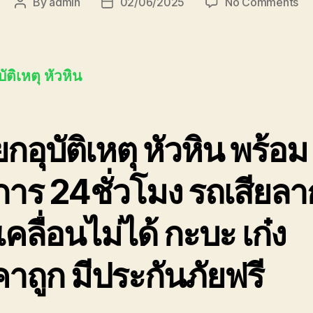
on
By
admin
02/06/2025
No Comments
Post
Post
รถ
author
date
ยก
อุบั
หัว
ัติเหตุ หัวหิน
ใกล
ฉัน
08
กอุบัติเหตุ หัวหิน พร้อม
การ 24ชั่วโมง รถเสียลา
เคลื่อนไม่ได้ กะบะ เก๋ง
าถูก มีประกันภัยฟรี