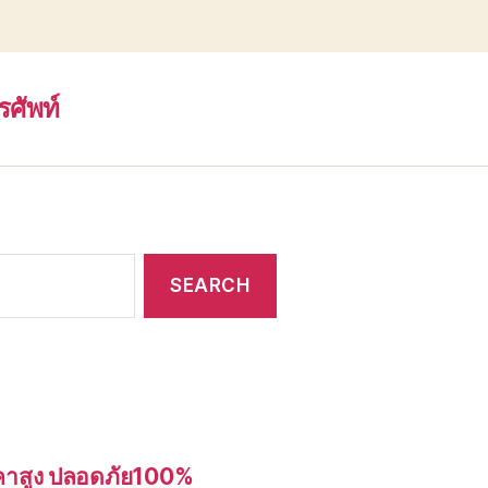
รศัพท์
อราคาสูง ปลอดภัย100%