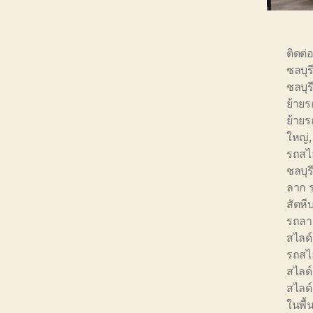
ติดต่
ชลบุร
ชลบุ
ย้ายร
ย้ายร
ใหญ่
รถสไ
ชลบุร
ลาก 
สัตหี
รถลาก
สไลด์ 
รถสไล
สไลด์
สไลด์
ในพื้