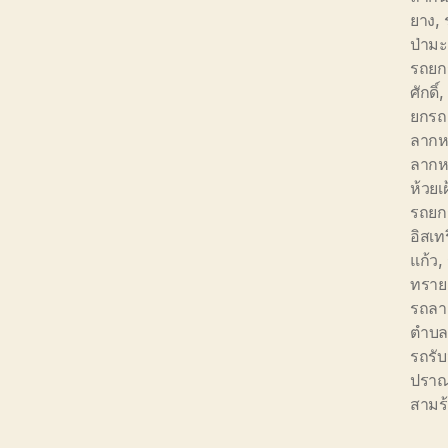
ยาง
,
ป่ามะ
รถยก
ศักดิ์
,
ยกรถ
ลากห
ลากห
ห้วยเฝ
รถยก
อิสเท
แก้ว
,
ทราย
รถลา
ตำบลใ
รถรั
ปราณบ
สามร