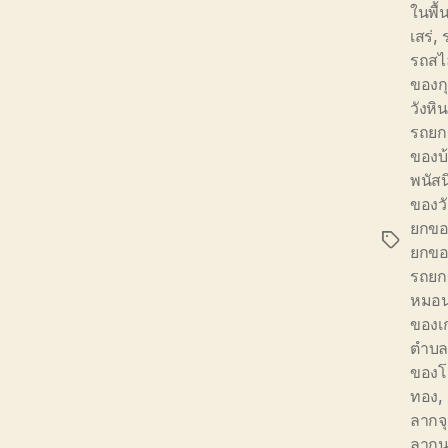
ในพื้น
เสร่
,
รถสไล
ของกุ
วังหิน
รถยก
ของบ
พนัส
ของว
ยกขอ
Tags
ยกข
รถยก
หมอ
ของเก
ตำบล
ของโ
ทอง
,
ลากจ
ลากน