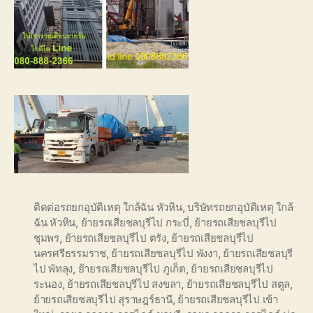
ติดต่อรถยกอุบัติเหตุ ใกล้ฉัน หัวหิน
,
บริษัทรถยกอุบัติเหตุ ใกล้
ฉัน หัวหิน
,
ย้ายรถเสียชลบุรีไป กระบี่
,
ย้ายรถเสียชลบุรีไป
ชุมพร
,
ย้ายรถเสียชลบุรีไป ตรัง
,
ย้ายรถเสียชลบุรีไป
นครศรีธรรมราช
,
ย้ายรถเสียชลบุรีไป พังงา
,
ย้ายรถเสียชลบุรี
ไป พัทลุง
,
ย้ายรถเสียชลบุรีไป ภูเก็ต
,
ย้ายรถเสียชลบุรีไป
ระนอง
,
ย้ายรถเสียชลบุรีไป สงขลา
,
ย้ายรถเสียชลบุรีไป สตูล
,
ย้ายรถเสียชลบุรีไป สุราษฎร์ธานี
,
ย้ายรถเสียชลบุรีไป เข้า