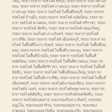
ใหญ่
,
รถยก รถลาก รถสไลด์ ชลบุรี
,
รถยก รถลาก รถสไลด์ บ่อ
ทอง
,
รถยก รถลาก รถสไลด์ บางละมุง
,
รถยก รถลาก รถสไลด์
บางละมุง รถยก รถลาก รถสไลด์ ในพื้นที่ชลบุรี
,
รถยก รถลาก
รถสไลด์ บ้านบึง
,
รถยก รถลาก รถสไลด์ พนัสนิคม
,
รถยก รถ
ลาก รถสไลด์ พานทอง
,
รถยก รถลาก รถสไลด์ ศรีราชา
,
รถยก
รถลาก รถสไลด์ สัตหีบ
,
รถยก รถลาก รถสไลด์ หนองใหญ่
,
รถยก รถลาก รถสไลด์ เกาะจันทร์
,
รถยก รถลาก รถสไลด์
เกาะสีชัง
,
รถยก รถลาก รถสไลด์ เมืองชลบุรี
,
รถยก รถลาก รถ
สไลด์ ในพื้นที่กิ่งเกาะจันทร์
,
รถยก รถลาก รถสไลด์ ในพื้นที่บ่อ
ทอง
,
รถยก รถลาก รถสไลด์ ในพื้นที่บางละมุง
,
รถยก รถลาก
รถสไลด์ ในพื้นที่บ้านบึง
,
รถยก รถลาก รถสไลด์ ในพื้นที่
พนัสนิคม
,
รถยก รถลาก รถสไลด์ ในพื้นที่พานทอง
,
รถยก รถ
ลาก รถสไลด์ ในพื้นที่ศรีราชา
,
รถยก รถลาก รถสไลด์ ในพื้นที่
สัตหีบ
,
รถยก รถลาก รถสไลด์ ในพื้นที่หนองใหญ่
,
รถยก รถ
ลาก รถสไลด์ ในพื้นที่เกาะสีชัง
,
รถยก รถลาก รถสไลด์ ในพื้นที่
เมืองชลบุรี
,
รถยก รถลาก รถสไลด์นาจอมเทียน
,
รถยก รถลาก
รถสไลด์บางเสร่
,
รถยก รถลาก รถสไลด์พลูตาหลวง
,
รถยก รถ
ลาก รถสไลด์สัตหีบ
,
รถยก รถลาก รถสไลด์เขตสัตหีบ
,
รถยก
รถลาก รถสไลด์แสมสาร
,
รถยกของกิ่งเกาะจันทร์
,
รถยกขอ
งกุฏโง้ง
,
รถยกของท่าข้าม
,
รถยกของทุ่งขวาง
,
รถยกของ
ธาตุทอง
,
รถยกของนาวังหิน
,
รถยกของนาเริก
,
รถยกของบ่อ