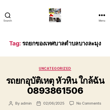
Search
Menu
รถ
ลาก
รถ
สไลด์
Tag:
รถยกของเทศบาลตำบลบางละมุง
ใน
เขต
หัวหิน
24
Categories
ชั่วโมง
UNCATEGORIZED
ติดต่อ
รถยกอุบัติเหตุ หัวหิน ใกล้ฉัน
โทร
0888000456
0893861506
on
By
admin
02/06/2025
No Comments
Post
Post
รถ
author
date