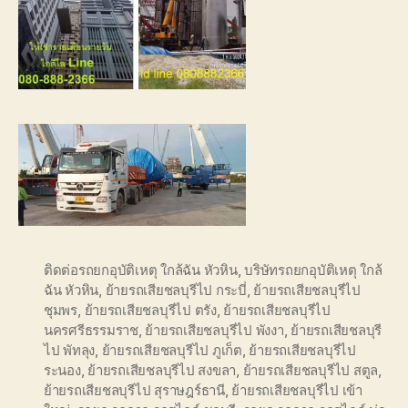
ติดต่อรถยกอุบัติเหตุ ใกล้ฉัน หัวหิน
,
บริษัทรถยกอุบัติเหตุ ใกล้
ฉัน หัวหิน
,
ย้ายรถเสียชลบุรีไป กระบี่
,
ย้ายรถเสียชลบุรีไป
ชุมพร
,
ย้ายรถเสียชลบุรีไป ตรัง
,
ย้ายรถเสียชลบุรีไป
นครศรีธรรมราช
,
ย้ายรถเสียชลบุรีไป พังงา
,
ย้ายรถเสียชลบุรี
ไป พัทลุง
,
ย้ายรถเสียชลบุรีไป ภูเก็ต
,
ย้ายรถเสียชลบุรีไป
ระนอง
,
ย้ายรถเสียชลบุรีไป สงขลา
,
ย้ายรถเสียชลบุรีไป สตูล
,
ย้ายรถเสียชลบุรีไป สุราษฎร์ธานี
,
ย้ายรถเสียชลบุรีไป เข้า