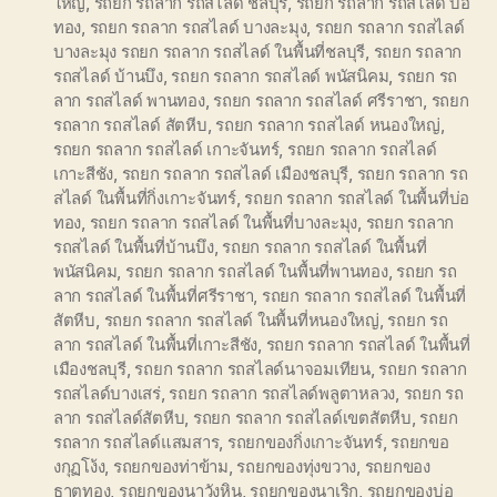
ใหญ่
,
รถยก รถลาก รถสไลด์ ชลบุรี
,
รถยก รถลาก รถสไลด์ บ่อ
ทอง
,
รถยก รถลาก รถสไลด์ บางละมุง
,
รถยก รถลาก รถสไลด์
บางละมุง รถยก รถลาก รถสไลด์ ในพื้นที่ชลบุรี
,
รถยก รถลาก
รถสไลด์ บ้านบึง
,
รถยก รถลาก รถสไลด์ พนัสนิคม
,
รถยก รถ
ลาก รถสไลด์ พานทอง
,
รถยก รถลาก รถสไลด์ ศรีราชา
,
รถยก
รถลาก รถสไลด์ สัตหีบ
,
รถยก รถลาก รถสไลด์ หนองใหญ่
,
รถยก รถลาก รถสไลด์ เกาะจันทร์
,
รถยก รถลาก รถสไลด์
เกาะสีชัง
,
รถยก รถลาก รถสไลด์ เมืองชลบุรี
,
รถยก รถลาก รถ
สไลด์ ในพื้นที่กิ่งเกาะจันทร์
,
รถยก รถลาก รถสไลด์ ในพื้นที่บ่อ
ทอง
,
รถยก รถลาก รถสไลด์ ในพื้นที่บางละมุง
,
รถยก รถลาก
รถสไลด์ ในพื้นที่บ้านบึง
,
รถยก รถลาก รถสไลด์ ในพื้นที่
พนัสนิคม
,
รถยก รถลาก รถสไลด์ ในพื้นที่พานทอง
,
รถยก รถ
ลาก รถสไลด์ ในพื้นที่ศรีราชา
,
รถยก รถลาก รถสไลด์ ในพื้นที่
สัตหีบ
,
รถยก รถลาก รถสไลด์ ในพื้นที่หนองใหญ่
,
รถยก รถ
ลาก รถสไลด์ ในพื้นที่เกาะสีชัง
,
รถยก รถลาก รถสไลด์ ในพื้นที่
เมืองชลบุรี
,
รถยก รถลาก รถสไลด์นาจอมเทียน
,
รถยก รถลาก
รถสไลด์บางเสร่
,
รถยก รถลาก รถสไลด์พลูตาหลวง
,
รถยก รถ
ลาก รถสไลด์สัตหีบ
,
รถยก รถลาก รถสไลด์เขตสัตหีบ
,
รถยก
รถลาก รถสไลด์แสมสาร
,
รถยกของกิ่งเกาะจันทร์
,
รถยกขอ
งกุฏโง้ง
,
รถยกของท่าข้าม
,
รถยกของทุ่งขวาง
,
รถยกของ
ธาตุทอง
,
รถยกของนาวังหิน
,
รถยกของนาเริก
,
รถยกของบ่อ