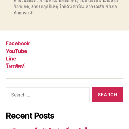
สามร้อยยอด
,
รถรับจ้างอำเภอหัวหิน
,
รับย้ายเรือ อำเภอสาม
ร้อยยอด
,
ลากรถอุบัติเหตุ ใกล้ฉัน หัวหิน
,
ลากรถเสีย อำเภอ
ห้วยกระเจ้า
Facebook
YouTube
Line
โทรศัพท์
Search
for:
Recent Posts