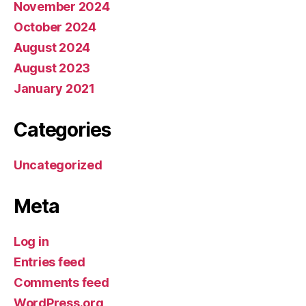
November 2024
October 2024
August 2024
August 2023
January 2021
Categories
Uncategorized
Meta
Log in
Entries feed
Comments feed
WordPress.org