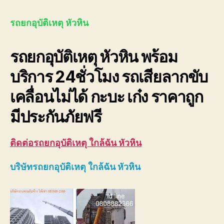
ยก
อุบัติเ
รถยกอุบัติเหตุ หัวหิน
หัวหิน
ใกล้
รถยกอุบัติเหตุ หัวหิน พร้อม
ฉัน
0893
บริการ 24ชั่วโมง รถเสียลากขับ
เคลื่อนไม่ได้ กะบะ เก๋ง ราคาถูก
มีประกันภัยฟรี
ติดต่อ
รถยกอุบัติเหตุ ใกล้ฉัน หัวหิน
บริษัท
รถยกอุบัติเหตุ ใกล้ฉัน หัวหิน