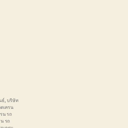
นธ์
,
บริษัท
ิดเครน
ครน รถ
รน รถ
รถเครน