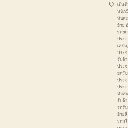
เป้นต
Tags
หนัก
ทับส
ย้าย 
รถยกย
ประจว
เครน
ประจว
รับจ
ประจว
ยกรับ
ประจว
ประจว
ทับส
รับจ้
รถรับ
ย้ายส
รถสไ
บางส