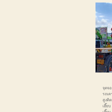
จุดจอ
รถเคร
สูงติ
เฮี๊ยบ
เฮี๊ยบ