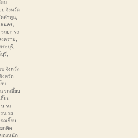
๊ยบ
ยบ จังหวัด
วัดลำพูน
,
สกลนคร
,
,
รถยก รถ
รสงคราม
,
สระบุรี
,
บุรี
,
บ จังหวัด
จังหวัด
๊ยบ
 รถเฮี๊ยบ
ฮี๊ยบ
รน รถ
ครน รถ
รถเฮี๊ยบ
ยกติด
ของหนัก