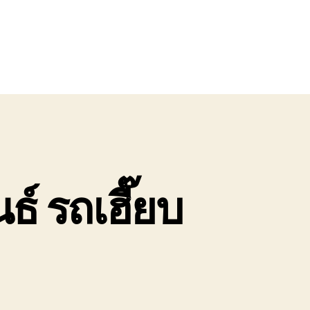
์ รถเฮี๊ยบ