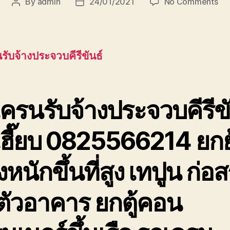
on
By
admin
24/01/2021
No Comments
Post
Post
รถ
author
date
เค
รับ
ประ
รับจ้างประจวบคีรีขันธ์
รถ
เฮี๊
ยก
ขอ
ครนรับจ้างประจวบคีรีขั
เทป
ที่
เฮี๊ยบ 0825566214 ยกย
สุง
หนักขึ้นที่สูง เทปูน ก่อส
ตัวอาคาร ยกตู้คอน