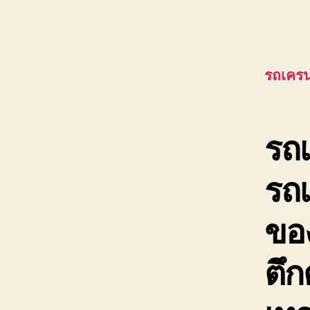
รถเครน
รถเ
รถ
ของ
ตึก