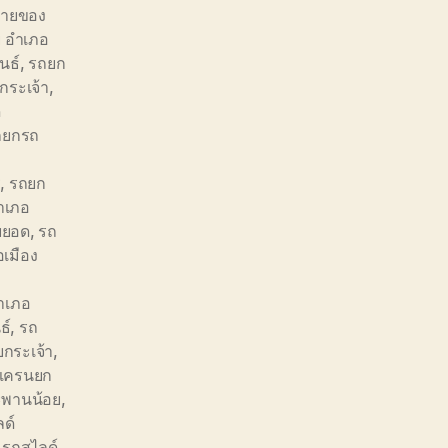
้ายของ
ย อำเภอ
นธ์
,
รถยก
กระเจ้า
,
ด
ถยกรถ
ี
,
รถยก
ำเภอ
ยยอด
,
รถ
เมือง
อำเภอ
ธ์
,
รถ
ยกระเจ้า
,
ดเครนยก
ะพานน้อย
,
ด์
,
รถสไลด์