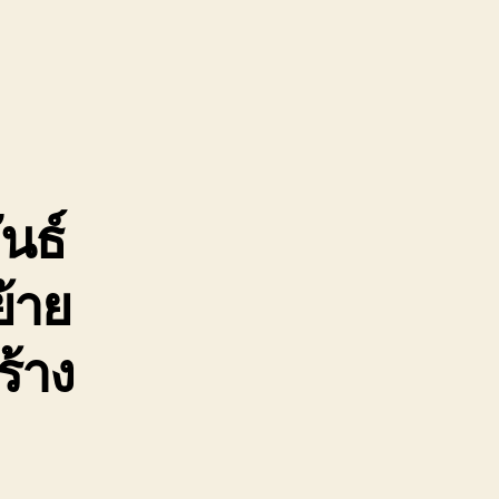
รน
จ้าง
จวบคีรีขันธ์
ยบ
ง
นธ์
ูน
้าย
ร้าง