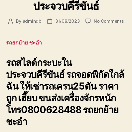
ประจวบคีรีขันธ์
on
By
admindb
31/08/2023
No Comments
Post
Post
รถ
author
date
ยก
ย้าย
รถยกย้าย ชะอำ
ชะอ
หัวห
รถสไลด์กระบะใน
รถ
สไลด
ประจวบคีรีขันธ์ รถจอดพิกัดใกล้
กระ
ใน
ฉัน ให้เช่ารถเครน25ตัน ราคา
ประจ
ถูก เฮี๊ยบ ขนส่งเครื่องจักรหนัก
โทร0800628488 รถยกย้าย
ชะอำ