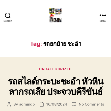
Search
Menu
รถ
ลาก
รถ
สไลด์
Tag:
รถยกย้าย ชะอำ
ใน
เขต
หัวหิน
24
Categories
ชั่วโมง
UNCATEGORIZED
ติดต่อ
รถสไลด์กระบะชะอำ หัวหิน
โทร
0888000456
ลากรถเสีย ประจวบคีรีขันธ์
on
By
admindb
16/08/2024
No Comments
Post
Post
รถ
author
date