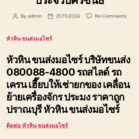
ประจวบคีรีขันธ์
on
By
admin
21/11/2024
No Comments
Post
Post
หัวหิน
author
date
ขนส่ง
มอ
หัวหิน ขนส่งมอไซร์
ไซร์
บริษัท
หัวหิน ขนส่งมอไซร์ บริษัทขนส่ง
ขนส่ง
เพชรบุ
080088-4800 รถสไลด์ รถ
ประจวบ
เครน เฮี๊ยบให้เช่ายกของ เคลื่อน
ย้ายเครื่องจักร ประมง ราคาถูก
ปราณบุรี หัวหิน ขนส่งมอไซร์
ติดต่อ หัวหิน ขนส่งมอไซร์