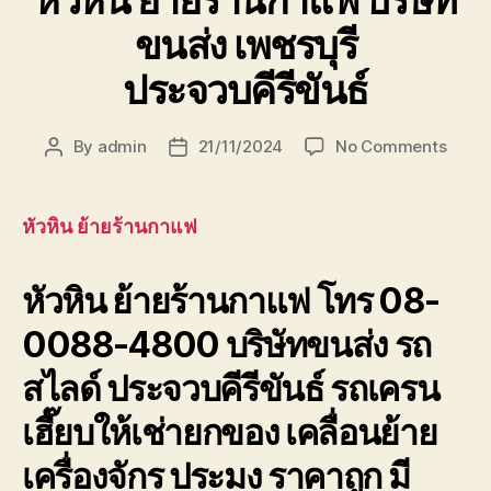
ขนส่ง เพชรบุรี
ประจวบคีรีขันธ์
on
By
admin
21/11/2024
No Comments
Post
Post
หัวหิน
author
date
ย้าย
ร้าน
หัวหิน ย้ายร้านกาแฟ
กาแฟ
บริษัท
หัวหิน ย้ายร้านกาแฟ โทร 08-
ขนส่ง
เพชรบุ
0088-4800 บริษัทขนส่ง รถ
ประจวบ
สไลด์ ประจวบคีรีขันธ์ รถเครน
เฮี๊ยบให้เช่ายกของ เคลื่อนย้าย
เครื่องจักร ประมง ราคาถูก มี