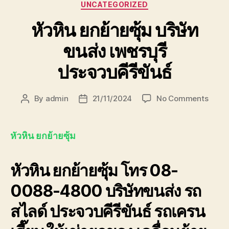
Categories
UNCATEGORIZED
หัวหิน ยกย้ายซุ้ม บริษัท
ขนส่ง เพชรบุรี
ประจวบคีรีขันธ์
on
By
admin
21/11/2024
No Comments
Post
Post
หัวหิน
author
date
ยก
ย้าย
หัวหิน ยกย้ายซุ้ม
ซุ้ม
บริษัท
หัวหิน ยกย้ายซุ้ม โทร 08-
ขนส่ง
เพชรบุ
0088-4800 บริษัทขนส่ง รถ
ประจวบ
สไลด์ ประจวบคีรีขันธ์ รถเครน