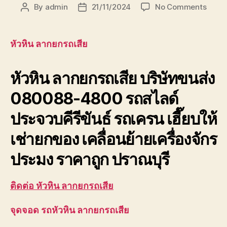
on
By
admin
21/11/2024
No Comments
Post
Post
หัวหิน
author
date
ลาก
ยก
หัวหิน ลากยกรถเสีย
รถ
เสีย
หัวหิน ลากยกรถเสีย
บริษัทขนส่ง
บริษัท
ขนส่ง
080088-4800 รถสไลด์
เพชรบุ
ประจวบ
ประจวบคีรีขันธ์ รถเครน เฮี๊ยบให้
เช่ายกของ เคลื่อนย้ายเครื่องจักร
ประมง ราคาถูก ปราณบุรี
ติดต่อ หัวหิน ลากยกรถเสีย
จุดจอด รถหัวหิน ลากยกรถเสีย