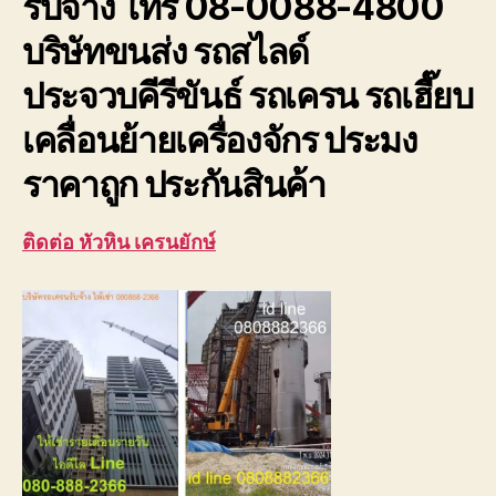
รับจ้าง โทร 08-0088-4800
ประจวบ
บริษัทขนส่ง รถสไลด์
ประจวบคีรีขันธ์ รถเครน รถเฮี๊ยบ
เคลื่อนย้ายเครื่องจักร ประมง
ราคาถูก ประกันสินค้า
ติดต่อ หัวหิน เครนยักษ์