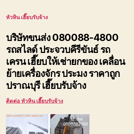
หัวหิน
author
date
เฮี๊ย
บรับ
หัวหิน เฮี๊ยบรับจ้าง
จ้าง
บริษัท
บริษัทขนส่ง 080088-4800
ขนส่ง
เพชรบุ
รถสไลด์ ประจวบคีรีขันธ์ รถ
ประจวบ
เครน เฮี๊ยบให้เช่ายกของ เคลื่อน
ย้ายเครื่องจักร ประมง ราคาถูก
ปราณบุรี เฮี๊ยบรับจ้าง
ติดต่อ หัวหิน เฮี๊ยบรับจ้าง