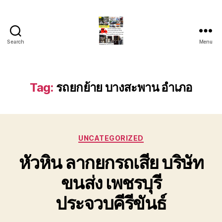
Search
Menu
รถ
ลาก
รถ
สไลด์
Tag:
รถยกย้าย บางสะพาน อำเภอ
ใน
เขต
หัวหิน
24
Categories
ชั่วโมง
UNCATEGORIZED
ติดต่อ
หัวหิน ลากยกรถเสีย บริษัท
โทร
0888000456
ขนส่ง เพชรบุรี
ประจวบคีรีขันธ์