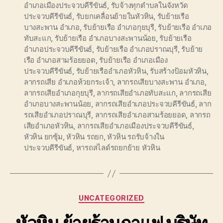
อำเภอเมืองประจวบคีรีขันธ์
,
รับจ้างทุกตำบลในจังหวัด
ประจวบคีรีขันธ์
,
รับยกเคลื่อนย้ายในหัวหิน
,
รับย้ายเรือ
บางสะพาน อำเภอ
,
รับย้ายเรือ อำเภอกุยบุรี
,
รับย้ายเรือ อำเภอ
ทับสะแก
,
รับย้ายเรือ อำเภอบางสะพานน้อย
,
รับย้ายเรือ
อำเภอประจวบคีรีขันธ์
,
รับย้ายเรือ อำเภอปราณบุรี
,
รับย้าย
เรือ อำเภอสามร้อยยอด
,
รับย้ายเรือ อำเภอเมือง
ประจวบคีรีขันธ์
,
รับย้ายเรืออำเภอหัวหิน
,
รับสร้างป้อมหัวหิน
,
ลากรถเสีย อำเภอห้วยกระเจ้า
,
ลากรถเสียบางสะพาน อำเภอ
,
ลากรถเสียอำเภอกุยบุรี
,
ลากรถเสียอำเภอทับสะแก
,
ลากรถเสีย
อำเภอบางสะพานน้อย
,
ลากรถเสียอำเภอประจวบคีรีขันธ์
,
ลาก
รถเสียอำเภอปราณบุรี
,
ลากรถเสียอำเภอสามร้อยยอด
,
ลากรถ
เสียอำเภอหัวหิน
,
ลากรถเสียอำเภอเมืองประจวบคีรีขันธ์
,
หัวหิน ยกซุ้ม
,
หัวหิน รถยก
,
หัวหิน รถรับจ้างใน
ประจวบคีรีขันธ์
,
หารถสไลด์รถยกย้าย หัวหิน
Categories
UNCATEGORIZED
หัวหิน ย้ายร้านกาแฟ บริษัท