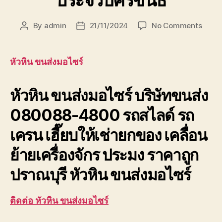
ประจวบคีรีขันธ์
on
By
admin
21/11/2024
No Comments
Post
Post
หัวหิน
author
date
ขนส่ง
มอ
หัวหิน ขนส่งมอไซร์
ไซร์
บริษัท
หัวหิน ขนส่งมอไซร์ บริษัทขนส่ง
ขนส่ง
เพชรบุ
080088-4800 รถสไลด์ รถ
ประจวบ
เครน เฮี๊ยบให้เช่ายกของ เคลื่อน
ย้ายเครื่องจักร ประมง ราคาถูก
ปราณบุรี หัวหิน ขนส่งมอไซร์
ติดต่อ หัวหิน ขนส่งมอไซร์