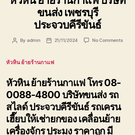
ขนส่ง เพชรบุรี
ประจวบคีรีขันธ์
on
By
admin
21/11/2024
No Comments
Post
Post
หัวหิน
author
date
ย้าย
ร้าน
หัวหิน ย้ายร้านกาแฟ
กาแฟ
บริษัท
หัวหิน ย้ายร้านกาแฟ โทร 08-
ขนส่ง
เพชรบุ
0088-4800 บริษัทขนส่ง รถ
ประจวบ
สไลด์ ประจวบคีรีขันธ์ รถเครน
เฮี๊ยบให้เช่ายกของ เคลื่อนย้าย
เครื่องจักร ประมง ราคาถูก มี