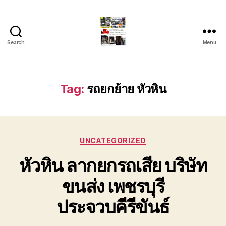
Search
Menu
รถ
ลาก
รถ
สไลด์
Tag:
รถยกย้าย หัวหิน
ใน
เขต
หัวหิน
24
Categories
ชั่วโมง
UNCATEGORIZED
ติดต่อ
หัวหิน ลากยกรถเสีย บริษัท
โทร
0888000456
ขนส่ง เพชรบุรี
ประจวบคีรีขันธ์