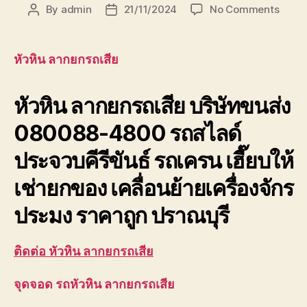
on
By
admin
21/11/2024
No Comments
Post
Post
หัวหิน
author
date
ลาก
ยก
หัวหิน ลากยกรถเสีย
รถ
เสีย
หัวหิน ลากยกรถเสีย
บริษัทขนส่ง
บริษัท
ขนส่ง
080088-4800 รถสไลด์
เพชรบุ
ประจวบ
ประจวบคีรีขันธ์ รถเครน เฮี๊ยบให้
เช่ายกของ เคลื่อนย้ายเครื่องจักร
ประมง ราคาถูก ปราณบุรี
ติดต่อ หัวหิน ลากยกรถเสีย
จุดจอด รถหัวหิน ลากยกรถเสีย