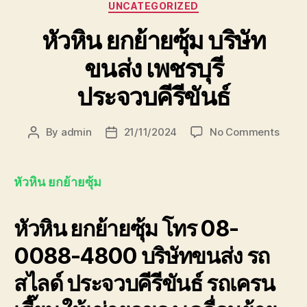
Categories
UNCATEGORIZED
หัวหิน ยกย้ายซุ้ม บริษัท
ขนส่ง เพชรบุรี
ประจวบคีรีขันธ์
on
By
admin
21/11/2024
No Comments
Post
Post
หัวหิน
author
date
ยก
ย้าย
หัวหิน ยกย้ายซุ้ม
ซุ้ม
บริษัท
หัวหิน ยกย้ายซุ้ม โทร 08-
ขนส่ง
เพชรบุ
0088-4800 บริษัทขนส่ง รถ
ประจวบ
สไลด์ ประจวบคีรีขันธ์ รถเครน