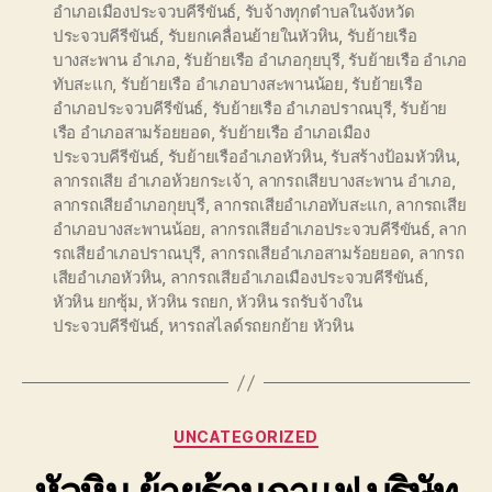
อำเภอเมืองประจวบคีรีขันธ์
,
รับจ้างทุกตำบลในจังหวัด
ประจวบคีรีขันธ์
,
รับยกเคลื่อนย้ายในหัวหิน
,
รับย้ายเรือ
บางสะพาน อำเภอ
,
รับย้ายเรือ อำเภอกุยบุรี
,
รับย้ายเรือ อำเภอ
ทับสะแก
,
รับย้ายเรือ อำเภอบางสะพานน้อย
,
รับย้ายเรือ
อำเภอประจวบคีรีขันธ์
,
รับย้ายเรือ อำเภอปราณบุรี
,
รับย้าย
เรือ อำเภอสามร้อยยอด
,
รับย้ายเรือ อำเภอเมือง
ประจวบคีรีขันธ์
,
รับย้ายเรืออำเภอหัวหิน
,
รับสร้างป้อมหัวหิน
,
ลากรถเสีย อำเภอห้วยกระเจ้า
,
ลากรถเสียบางสะพาน อำเภอ
,
ลากรถเสียอำเภอกุยบุรี
,
ลากรถเสียอำเภอทับสะแก
,
ลากรถเสีย
อำเภอบางสะพานน้อย
,
ลากรถเสียอำเภอประจวบคีรีขันธ์
,
ลาก
รถเสียอำเภอปราณบุรี
,
ลากรถเสียอำเภอสามร้อยยอด
,
ลากรถ
เสียอำเภอหัวหิน
,
ลากรถเสียอำเภอเมืองประจวบคีรีขันธ์
,
หัวหิน ยกซุ้ม
,
หัวหิน รถยก
,
หัวหิน รถรับจ้างใน
ประจวบคีรีขันธ์
,
หารถสไลด์รถยกย้าย หัวหิน
Categories
UNCATEGORIZED
หัวหิน ย้ายร้านกาแฟ บริษัท