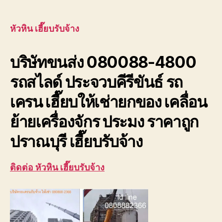
หัวหิน
author
date
เฮี๊ย
บรับ
หัวหิน เฮี๊ยบรับจ้าง
จ้าง
บริษัท
บริษัทขนส่ง 080088-4800
ขนส่ง
เพชรบุ
รถสไลด์ ประจวบคีรีขันธ์ รถ
ประจวบ
เครน เฮี๊ยบให้เช่ายกของ เคลื่อน
ย้ายเครื่องจักร ประมง ราคาถูก
ปราณบุรี เฮี๊ยบรับจ้าง
ติดต่อ หัวหิน เฮี๊ยบรับจ้าง