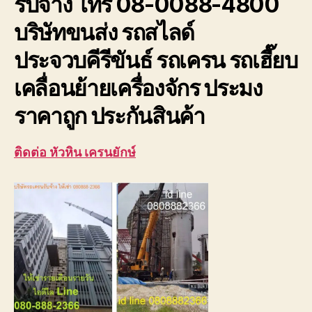
รับจ้าง โทร 08-0088-4800
ประจวบ
บริษัทขนส่ง รถสไลด์
ประจวบคีรีขันธ์ รถเครน รถเฮี๊ยบ
เคลื่อนย้ายเครื่องจักร ประมง
ราคาถูก ประกันสินค้า
ติดต่อ หัวหิน เครนยักษ์