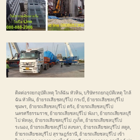
ติดต่อรถยกอุบัติเหตุ ใกล้ฉัน หัวหิน
,
บริษัทรถยกอุบัติเหตุ ใกล้
ฉัน หัวหิน
,
ย้ายรถเสียชลบุรีไป กระบี่
,
ย้ายรถเสียชลบุรีไป
ชุมพร
,
ย้ายรถเสียชลบุรีไป ตรัง
,
ย้ายรถเสียชลบุรีไป
นครศรีธรรมราช
,
ย้ายรถเสียชลบุรีไป พังงา
,
ย้ายรถเสียชลบุรี
ไป พัทลุง
,
ย้ายรถเสียชลบุรีไป ภูเก็ต
,
ย้ายรถเสียชลบุรีไป
ระนอง
,
ย้ายรถเสียชลบุรีไป สงขลา
,
ย้ายรถเสียชลบุรีไป สตูล
,
ย้ายรถเสียชลบุรีไป สุราษฎร์ธานี
,
ย้ายรถเสียชลบุรีไป เข้า