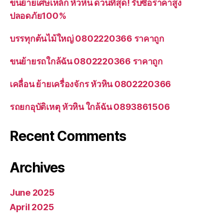
ขนย้ายเศษเหล็ก หัวหิน ด่วนที่สุด! รับซื้อราคาสูง
ปลอดภัย100%
บรรทุกต้นไม้ใหญ่ 0802220366 ราคาถูก
ขนย้ายรถใกล้ฉัน 0802220366 ราคาถูก
เคลื่อน ย้ายเครื่องจักร หัวหิน 0802220366
รถยกอุบัติเหตุ หัวหิน ใกล้ฉัน 0893861506
Recent Comments
Archives
June 2025
April 2025