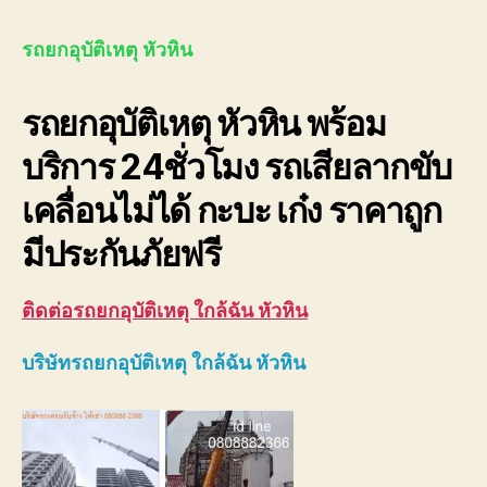
ยก
อุบัติเ
รถยกอุบัติเหตุ หัวหิน
หัวหิน
ใกล้
รถยกอุบัติเหตุ หัวหิน พร้อม
ฉัน
0893
บริการ 24ชั่วโมง รถเสียลากขับ
เคลื่อนไม่ได้ กะบะ เก๋ง ราคาถูก
มีประกันภัยฟรี
ติดต่อ
รถยกอุบัติเหตุ ใกล้ฉัน หัวหิน
บริษัท
รถยกอุบัติเหตุ ใกล้ฉัน หัวหิน