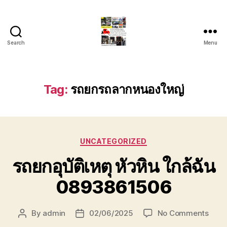
Search
Menu
รถ
ลาก
รถ
สไลด์
Tag:
รถยกรถลากหนองใหญ่
ใน
เขต
หัวหิน
24
Categories
ชั่วโมง
UNCATEGORIZED
ติดต่อ
รถยกอุบัติเหตุ หัวหิน ใกล้ฉัน
โทร
0888000456
0893861506
on
By
admin
02/06/2025
No Comments
Post
Post
รถ
author
date