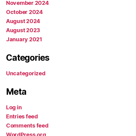
November 2024
October 2024
August 2024
August 2023
January 2021
Categories
Uncategorized
Meta
Log in
Entries feed
Comments feed
WordPress.org