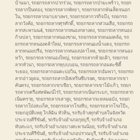
บ้านนา
,
รถยกรถลากปากร่วม
,
รถยกรถลากป่ามะพร้าว
,
รถยก
รถลากปิ่นทอง
,
รถยกรถลากพัทยา
,
รถยกรถลากพันเส็ดจนอก
ใน
,
รถยกรถลากมาบยางพร
,
รถยกรถลากวรกิจบึง
,
รถยกรถ
ลากวังค้อ
,
รถยกรถลากศุรศักดิ์
,
รถยกรถลากสวนเสือ
,
รถยกรถ
ลากสะพานน4
,
รถยกรถลากหนองกลางดง
,
รถยกรถลากหนอง
ก้างปลา
,
รถยกรถลากหนองขาม
,
รถยกรถลากหนองคล้อ
,
รถ
ยกรถลากหนองคล้าใหม่
,
รถยกรถลากหนองน้ำแดง
,
รถยกรถ
ลากหนองปรือ
,
รถยกรถลากหนองปลาไหล
,
รถยกรถลากหนอง
หว้า
,
รถยกรถลากหนองใหญ่
,
รถยกรถลากห้วยเฝ้า
,
รถยกรถ
ลากหัวนา
,
รถยกรถลากหุบบบอน
,
รถยกรถลากอมตะซิตี้
ระยอง
,
รถยกรถลากอมตะบ่อวิน
,
รถยกรถลากอัมพวา
,
รถยกรถ
ลากอ่าวอุดม
,
รถยกรถลากอิสเทรินซีบรอด
,
รถยกรถลากเขา
คันทรง
,
รถยกรถลากเขาเขียว
,
รถยกรถลากเขาไม้แก้ว
,
รถยก
รถลากเครือสหพัฒน์ไร่1
,
รถยกรถลากเนินกระบก
,
รถยกรถลาก
เนินทราย
,
รถยกรถลากเสาสูง
,
รถยกรถลากแหลมฉบัง
,
รถยก
รถลากโป่งสะเก็ต
,
รถยกรถลากโรงหีบ
,
รถยกรถลากโรงโป๊ะ
,
รถยกอุบัติเหตุ ใกล้ฉัน หัวหิน
,
รถรับจ้างทุกตำบลในจังหวัด
ประจวบคีรีขันธ์
,
รถรับจ้างอำเภอกุยบุรี
,
รถรับจ้างอำเภอ
ทับสะแก
,
รถรับจ้างอำเภอบางสะพานน้อย
,
รถรับจ้างอำเภอ
ประจวบคีรีขันธ์
,
รถรับจ้างอำเภอปราณบุรี
,
รถรับจ้างอำเภอ