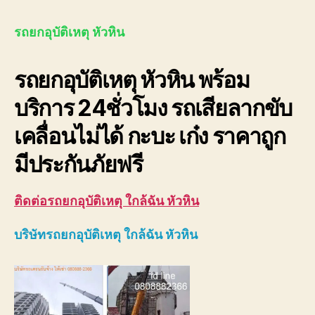
ยก
อุบัติเ
รถยกอุบัติเหตุ หัวหิน
หัวหิน
ใกล้
รถยกอุบัติเหตุ หัวหิน พร้อม
ฉัน
0893
บริการ 24ชั่วโมง รถเสียลากขับ
เคลื่อนไม่ได้ กะบะ เก๋ง ราคาถูก
มีประกันภัยฟรี
ติดต่อ
รถยกอุบัติเหตุ ใกล้ฉัน หัวหิน
บริษัท
รถยกอุบัติเหตุ ใกล้ฉัน หัวหิน