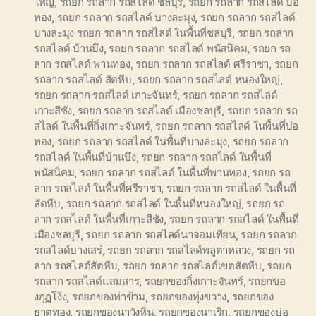
ใหญ่
,
รถยก รถลาก รถสไลด์ ชลบุรี
,
รถยก รถลาก รถสไลด์ บ่อ
ทอง
,
รถยก รถลาก รถสไลด์ บางละมุง
,
รถยก รถลาก รถสไลด์
บางละมุง รถยก รถลาก รถสไลด์ ในพื้นที่ชลบุรี
,
รถยก รถลาก
รถสไลด์ บ้านบึง
,
รถยก รถลาก รถสไลด์ พนัสนิคม
,
รถยก รถ
ลาก รถสไลด์ พานทอง
,
รถยก รถลาก รถสไลด์ ศรีราชา
,
รถยก
รถลาก รถสไลด์ สัตหีบ
,
รถยก รถลาก รถสไลด์ หนองใหญ่
,
รถยก รถลาก รถสไลด์ เกาะจันทร์
,
รถยก รถลาก รถสไลด์
เกาะสีชัง
,
รถยก รถลาก รถสไลด์ เมืองชลบุรี
,
รถยก รถลาก รถ
สไลด์ ในพื้นที่กิ่งเกาะจันทร์
,
รถยก รถลาก รถสไลด์ ในพื้นที่บ่อ
ทอง
,
รถยก รถลาก รถสไลด์ ในพื้นที่บางละมุง
,
รถยก รถลาก
รถสไลด์ ในพื้นที่บ้านบึง
,
รถยก รถลาก รถสไลด์ ในพื้นที่
พนัสนิคม
,
รถยก รถลาก รถสไลด์ ในพื้นที่พานทอง
,
รถยก รถ
ลาก รถสไลด์ ในพื้นที่ศรีราชา
,
รถยก รถลาก รถสไลด์ ในพื้นที่
สัตหีบ
,
รถยก รถลาก รถสไลด์ ในพื้นที่หนองใหญ่
,
รถยก รถ
ลาก รถสไลด์ ในพื้นที่เกาะสีชัง
,
รถยก รถลาก รถสไลด์ ในพื้นที่
เมืองชลบุรี
,
รถยก รถลาก รถสไลด์นาจอมเทียน
,
รถยก รถลาก
รถสไลด์บางเสร่
,
รถยก รถลาก รถสไลด์พลูตาหลวง
,
รถยก รถ
ลาก รถสไลด์สัตหีบ
,
รถยก รถลาก รถสไลด์เขตสัตหีบ
,
รถยก
รถลาก รถสไลด์แสมสาร
,
รถยกของกิ่งเกาะจันทร์
,
รถยกขอ
งกุฏโง้ง
,
รถยกของท่าข้าม
,
รถยกของทุ่งขวาง
,
รถยกของ
ธาตุทอง
,
รถยกของนาวังหิน
,
รถยกของนาเริก
,
รถยกของบ่อ