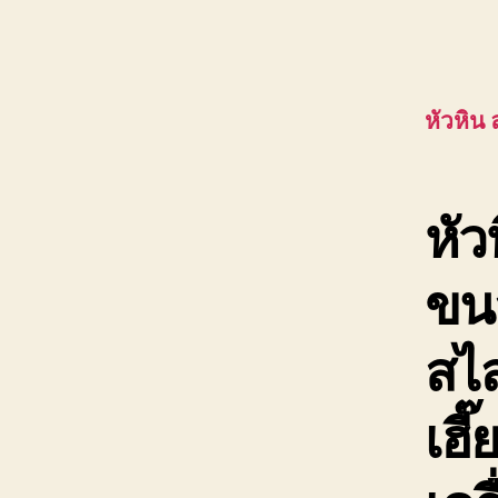
หัวหิน
หัว
ขน
สไล
เฮี