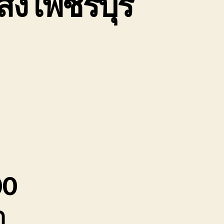
ส่ง เพชรบุรี
หิน
บ
ษัท
่ง
รบุรี
จวบคีรีขันธ์
00
ถ