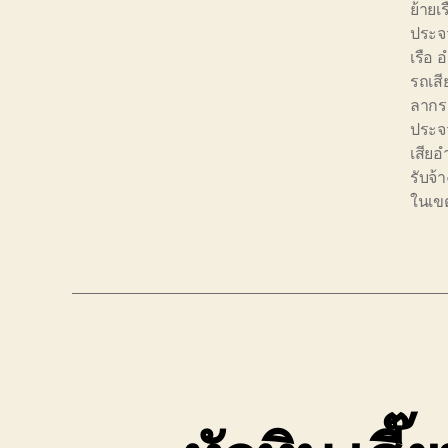
ย้ายเ
ประจว
เรือ 
รถเสี
ลากร
ประจว
เสียอ
รับจ้
ในเข