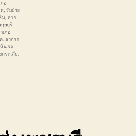
ำเภอ
อด
,
รับย้าย
หิน
,
ลาก
ุยบุรี
,
อำเภอ
อด
,
ลากรถ
วหิน รถ
ยกรถเสีย
,