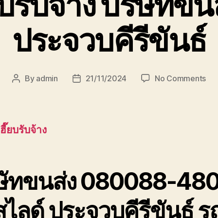
ยบรับจ้าง บริษัทขน
ประจวบคีรีขันธ์
on
By
admin
21/11/2024
No Comments
Post
Post
หัว
author
date
เฮี๊ย
บรั
จ้าง
ฮี๊ยบรับจ้าง
บริ
ขนส
เพช
ประ
ิษัทขนส่ง 080088-48
ไลด์ ประจวบคีรีขันธ์ ร