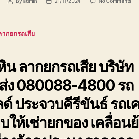
on
By
admin
21/11/2024
No Comments
Post
Post
หัว
author
date
ลา
ยก
รถ
 ลากยกรถเสีย
เสีย
บริ
ขนส
เพช
หิน ลากยกรถเสีย
บริษัท
ประ
ส่ง 080088-4800 รถ
ด์ ประจวบคีรีขันธ์ รถเ
๊ยบให้เช่ายกของ เคลื่อนย