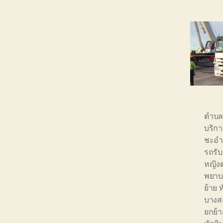
ตำบล
บริกา
ชะอ
รถรับ
หญิง
พยาบ
ย้าย 
บางส
ยกย้