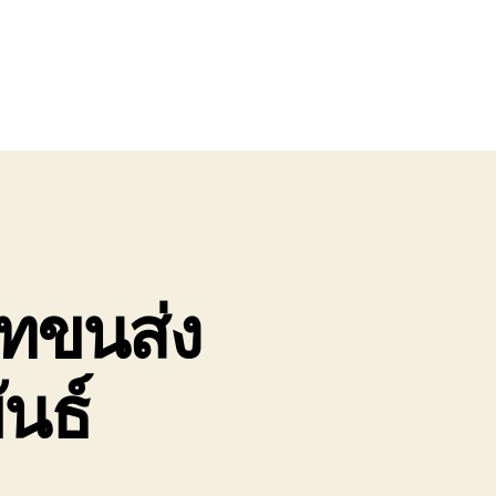
ัทขนส่ง
ันธ์