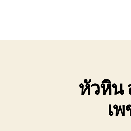
หัวหิน
เพช