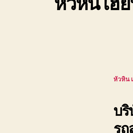
หัวหิน เฮี๊
หัวหิน เ
บร
รถส