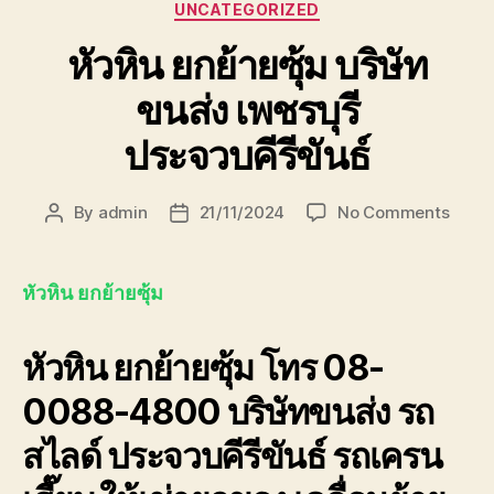
Categories
UNCATEGORIZED
หัวหิน ยกย้ายซุ้ม บริษัท
ขนส่ง เพชรบุรี
ประจวบคีรีขันธ์
on
By
admin
21/11/2024
No Comments
Post
Post
หัวหิน
author
date
ยก
ย้าย
หัวหิน ยกย้ายซุ้ม
ซุ้ม
บริษัท
หัวหิน ยกย้ายซุ้ม โทร 08-
ขนส่ง
เพชรบุ
0088-4800 บริษัทขนส่ง รถ
ประจวบ
สไลด์ ประจวบคีรีขันธ์ รถเครน