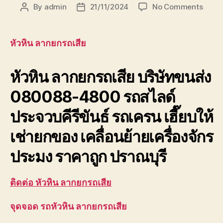
on
By
admin
21/11/2024
No Comments
Post
Post
หัวหิน
author
date
ลาก
ยก
หัวหิน ลากยกรถเสีย
รถ
เสีย
หัวหิน ลากยกรถเสีย
บริษัทขนส่ง
บริษัท
ขนส่ง
080088-4800 รถสไลด์
เพชรบุ
ประจวบ
ประจวบคีรีขันธ์ รถเครน เฮี๊ยบให้
เช่ายกของ เคลื่อนย้ายเครื่องจักร
ประมง ราคาถูก ปราณบุรี
ติดต่อ หัวหิน ลากยกรถเสีย
จุดจอด รถหัวหิน ลากยกรถเสีย