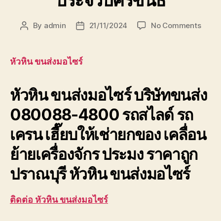
ประจวบคีรีขันธ์
on
By
admin
21/11/2024
No Comments
Post
Post
หัวหิน
author
date
ขนส่ง
มอ
หัวหิน ขนส่งมอไซร์
ไซร์
บริษัท
หัวหิน ขนส่งมอไซร์ บริษัทขนส่ง
ขนส่ง
เพชรบุ
080088-4800 รถสไลด์ รถ
ประจวบ
เครน เฮี๊ยบให้เช่ายกของ เคลื่อน
ย้ายเครื่องจักร ประมง ราคาถูก
ปราณบุรี หัวหิน ขนส่งมอไซร์
ติดต่อ หัวหิน ขนส่งมอไซร์