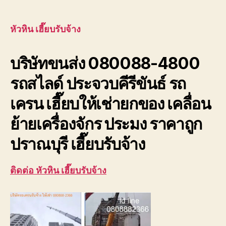
หัวหิน
author
date
เฮี๊ย
บรับ
หัวหิน เฮี๊ยบรับจ้าง
จ้าง
บริษัท
บริษัทขนส่ง 080088-4800
ขนส่ง
เพชรบุ
รถสไลด์ ประจวบคีรีขันธ์ รถ
ประจวบ
เครน เฮี๊ยบให้เช่ายกของ เคลื่อน
ย้ายเครื่องจักร ประมง ราคาถูก
ปราณบุรี เฮี๊ยบรับจ้าง
ติดต่อ หัวหิน เฮี๊ยบรับจ้าง