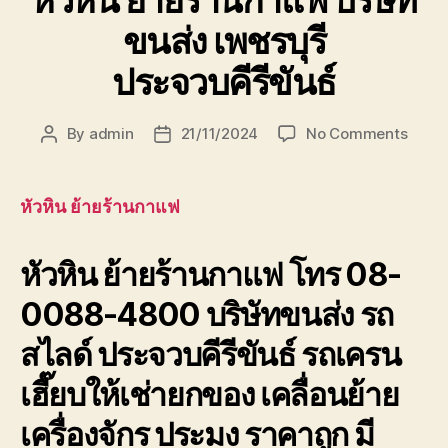
ขนส่ง เพชรบุรี
ประจวบคีรีขันธ์
on
By
admin
21/11/2024
No Comments
Post
Post
หัวหิน
author
date
ย้าย
ร้าน
หัวหิน ย้ายร้านกาแฟ
กาแฟ
บริษัท
หัวหิน ย้ายร้านกาแฟ โทร 08-
ขนส่ง
เพชรบุ
0088-4800 บริษัทขนส่ง รถ
ประจวบ
สไลด์ ประจวบคีรีขันธ์ รถเครน
เฮี๊ยบให้เช่ายกของ เคลื่อนย้าย
เครื่องจักร ประมง ราคาถูก มี