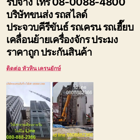
รับจ้าง โทร 08-0088-4800
ประจวบ
บริษัทขนส่ง รถสไลด์
ประจวบคีรีขันธ์ รถเครน รถเฮี๊ยบ
เคลื่อนย้ายเครื่องจักร ประมง
ราคาถูก ประกันสินค้า
ติดต่อ หัวหิน เครนยักษ์