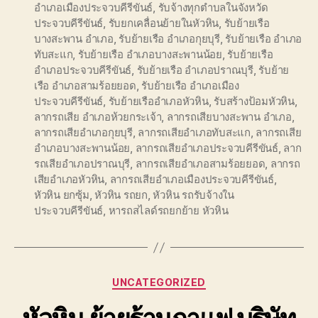
อำเภอเมืองประจวบคีรีขันธ์
,
รับจ้างทุกตำบลในจังหวัด
ประจวบคีรีขันธ์
,
รับยกเคลื่อนย้ายในหัวหิน
,
รับย้ายเรือ
บางสะพาน อำเภอ
,
รับย้ายเรือ อำเภอกุยบุรี
,
รับย้ายเรือ อำเภอ
ทับสะแก
,
รับย้ายเรือ อำเภอบางสะพานน้อย
,
รับย้ายเรือ
อำเภอประจวบคีรีขันธ์
,
รับย้ายเรือ อำเภอปราณบุรี
,
รับย้าย
เรือ อำเภอสามร้อยยอด
,
รับย้ายเรือ อำเภอเมือง
ประจวบคีรีขันธ์
,
รับย้ายเรืออำเภอหัวหิน
,
รับสร้างป้อมหัวหิน
,
ลากรถเสีย อำเภอห้วยกระเจ้า
,
ลากรถเสียบางสะพาน อำเภอ
,
ลากรถเสียอำเภอกุยบุรี
,
ลากรถเสียอำเภอทับสะแก
,
ลากรถเสีย
อำเภอบางสะพานน้อย
,
ลากรถเสียอำเภอประจวบคีรีขันธ์
,
ลาก
รถเสียอำเภอปราณบุรี
,
ลากรถเสียอำเภอสามร้อยยอด
,
ลากรถ
เสียอำเภอหัวหิน
,
ลากรถเสียอำเภอเมืองประจวบคีรีขันธ์
,
หัวหิน ยกซุ้ม
,
หัวหิน รถยก
,
หัวหิน รถรับจ้างใน
ประจวบคีรีขันธ์
,
หารถสไลด์รถยกย้าย หัวหิน
Categories
UNCATEGORIZED
หัวหิน ย้ายร้านกาแฟ บริษัท