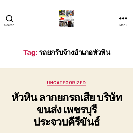
Search
Menu
รถ
ลาก
รถ
สไลด์
Tag:
รถยกรับจ้างอำเภอหัวหิน
ใน
เขต
หัวหิน
24
Categories
ชั่วโมง
UNCATEGORIZED
ติดต่อ
หัวหิน ลากยกรถเสีย บริษัท
โทร
0888000456
ขนส่ง เพชรบุรี
ประจวบคีรีขันธ์