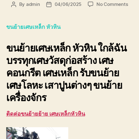
on
By
admin
04/06/2025
No Comments
Post
Post
ขน
author
date
ย้าย
เศษ
ขนย้ายเศษเหล็ก หัวหิน
เหล็ก
หัวหิ
ขนย้ายเศษเหล็ก หัวหิน
ใกล้ฉัน
ด่วน
ที่สุด!
บรรทุกเศษวัสดุก่อสร้าง เศษ
รับ
ซื้อ
คอนกรีต เศษเหล็ก รับขนย้าย
ราคา
สูง
เศษโลหะ เสาปูนต่างๆ ขนย้าย
ปลอด
เครื่องจักร
ติดต่อขนย้ายย้าย เศษเหล็กหัวหิน