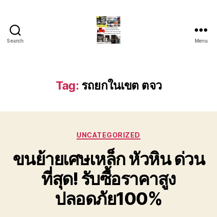
Search
Menu
รถ
ลาก
รถ
สไลด์
Tag:
รถยกในเขต ตจว
ใน
เขต
หัวหิน
24
Categories
ชั่วโมง
UNCATEGORIZED
ติดต่อ
ขนย้ายเศษเหล็ก หัวหิน ด่วน
โทร
0888000456
ที่สุด! รับซื้อราคาสูง
ปลอดภัย100%