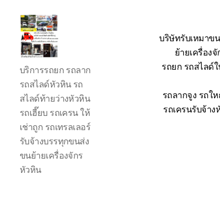
บริษัทรับเหมาขน
ย้ายเครื่อง
รถ
รถยก รถสไลด์ใน
บริการรถยก รถลาก
ลาก
รถ
รถสไลด์หัวหิน รถ
สไลด์
รถลากจูง รถใหญ
สไลด์ท้ายว่างหัวหิน
ใน
รถเครนรับจ้างห
รถเฮี๊ยบ รถเครน ให้
เขต
เช่าถูก รถเทรลเลอร์
หัวหิน
24
รับจ้างบรรทุกขนส่ง
ชั่วโมง
ขนย้ายเครื่องจักร
ติดต่อ
หัวหิน
โทร
0888000456