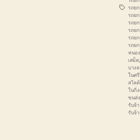
รถยก 
รถยก 
Tags
รถยก 
รถยก 
รถยก
รถยก
รถยก
หนอง
เสม็ด
บางล
ในศร
สไลด์
ในกิ่
ขนส่
รับจ
รับจ้