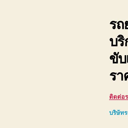
รถย
บริ
ขับ
ราค
ติดต่อ
ร
บริษัท
ร