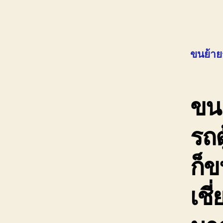
ขนย้าย
ขนย
รถต
ก็ข
เชี