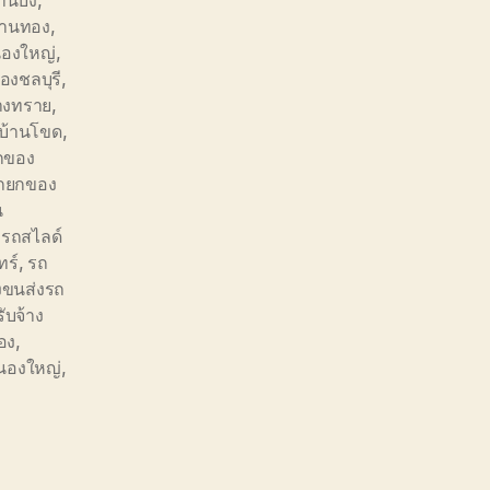
านบึง
,
่พานทอง
,
นองใหญ่
,
ืองชลบุรี
,
างทราย
,
บ้านโขด
,
กของ
ถยกของ
น
,
รถสไลด์
ทร์
,
รถ
างขนส่งรถ
รับจ้าง
อง
,
หนองใหญ่
,