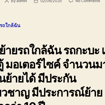
on
By
admin
02/06/2025
No Comments
Post
Post
ขน
author
date
ย้า
รถ
ใกล
รถใกล้ฉัน
ฉัน
08
รา
ถูก
้ายรถใกล้ฉัน รถกะบะ เ
ู้ มอเตอร์ไซค์ จำนวนม
นย้ายได้ มีประกัน
่ยวชาญ มีประการณ์ย้าย