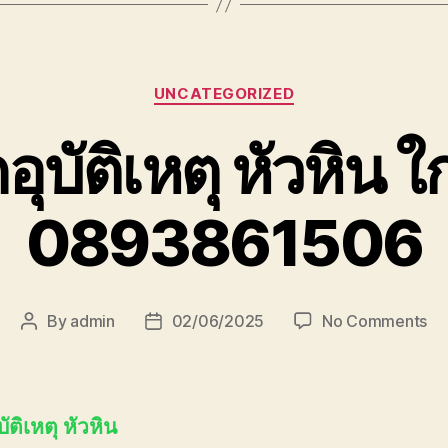
Categories
UNCATEGORIZED
ุบัติเหตุ หัวหิน ใ
0893861506
on
By
admin
02/06/2025
No Comments
Post
Post
รถ
author
date
ยก
อุบั
หัว
ัติเหตุ หัวหิน
ใกล