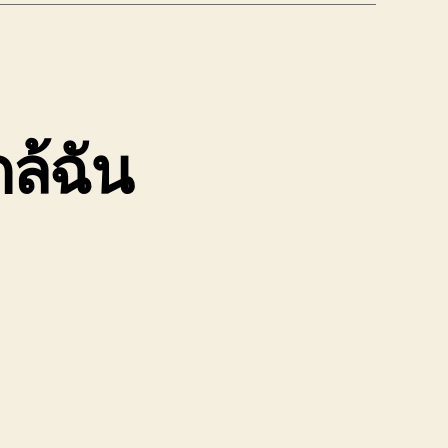
กล้ฉัน
ติเหตุ
หิน
้