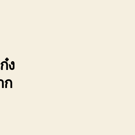
ย
้
02220366
คา
ก๋ง
าก