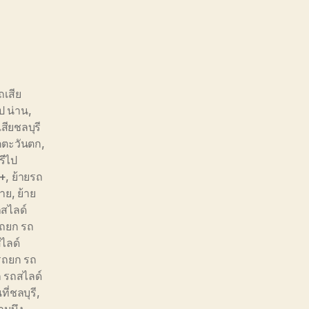
ถเสีย
ป น่าน
,
สียชลบุรี
าคตะวันตก
,
รีไป
 +
,
ย้ายรถ
ราย
,
ย้าย
สไลด์
ถยก รถ
ไลด์
รถยก รถ
 รถสไลด์
ี่ชลบุรี
,