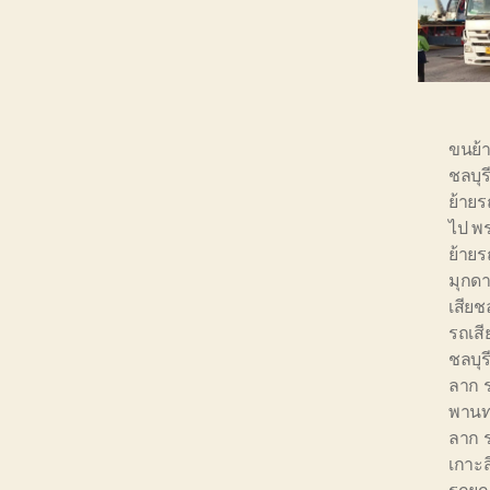
ขนย้
ชลบุ
ย้ายร
ไป พ
ย้ายร
มุกด
เสียช
รถเสี
ชลบุร
ลาก ร
พาน
ลาก 
เกาะส