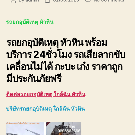
Post
Post
รถ
author
date
ยก
อุบัติเ
รถยกอุบัติเหตุ หัวหิน
หัวหิน
ใกล้
รถยกอุบัติเหตุ หัวหิน พร้อม
ฉัน
0893
บริการ 24ชั่วโมง รถเสียลากขับ
เคลื่อนไม่ได้ กะบะ เก๋ง ราคาถูก
มีประกันภัยฟรี
ติดต่อ
รถยกอุบัติเหตุ ใกล้ฉัน หัวหิน
บริษัท
รถยกอุบัติเหตุ ใกล้ฉัน หัวหิน