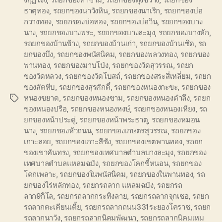
ธาตุทอง
,
รถยกของนาวังหิน
,
รถยกของนาเริก
,
รถยกของบ่อ
กวางทอง
,
รถยกของบ่อทอง
,
รถยกของบ่อวิน
,
รถยกของบาง
นาง
,
รถยกของบางพระ
,
รถยกของบางละมุง
,
รถยกของบางหัก
,
รถยกของบ้านช้าง
,
รถยกของบ้านเก่า
,
รถยกของบ้านเซิด
,
รถ
ยกของบึง
,
รถยกของพนัสนิคม
,
รถยกของพลวงทอง
,
รถยกของ
พานทอง
,
รถยกของมาบโป่ง
,
รถยกของวัดสุวรรณ
,
รถยก
ของวัดหลวง
,
รถยกของวัดโบสถ์
,
รถยกของสระสี่เหลี่ยม
,
รถยก
ของสัตหีบ
,
รถยกของสุรศักดิ์
,
รถยกของหนองกะขะ
,
รถยกของ
หนองขยาด
,
รถยกของหนองขาม
,
รถยกของหนองตำลึง
,
รถยก
Tags
ของหนองปรือ
,
รถยกของหนองหงษ์
,
รถยกของหนองเหียง
,
รถ
ยกของหน้าประดู่
,
รถยกของหน้าพระธาตุ
,
รถยกของหมอน
นาง
,
รถยกของหัวถนน
,
รถยกของเกษตรสุวรรณ
,
รถยกของ
เกาะลอย
,
รถยกของเกาะสีชัง
,
รถยกของเขตพานทอง
,
รถยก
ของเขาคันทรง
,
รถยกของเทศบาลตำบลบางละมุง
,
รถยกของ
เทศบาลตำบลแหลมฉบัง
,
รถยกของโคกขี้หนอน
,
รถยกของ
โคกเพลาะ
,
รถยกของในพนัสนิคม
,
รถยกของในพานทอง
,
รถ
ยกของไร่หลักทอง
,
รถยกรถลาก แหลมฉบัง
,
รถยกรถ
ลาก9กิโล
,
รถยกรถลากกระทิงลาย
,
รถยกรถลากจุกเชอ
,
รถยก
รถลากตะเคียนเตี้ย
,
รถยกรถลากถนน331ระยองโคราช
,
รถยก
รถลากนาวัง
,
รถยกรถลากนิคมพัฒนา
,
รถยกรถลากนิคมเหม