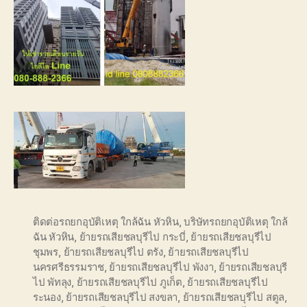
ติดต่อรถยกอุบัติเหตุ ใกล้ฉัน หัวหิน
,
บริษัทรถยกอุบัติเหตุ ใกล้
ฉัน หัวหิน
,
ย้ายรถเสียชลบุรีไป กระบี่
,
ย้ายรถเสียชลบุรีไป
ชุมพร
,
ย้ายรถเสียชลบุรีไป ตรัง
,
ย้ายรถเสียชลบุรีไป
นครศรีธรรมราช
,
ย้ายรถเสียชลบุรีไป พังงา
,
ย้ายรถเสียชลบุรี
ไป พัทลุง
,
ย้ายรถเสียชลบุรีไป ภูเก็ต
,
ย้ายรถเสียชลบุรีไป
ระนอง
,
ย้ายรถเสียชลบุรีไป สงขลา
,
ย้ายรถเสียชลบุรีไป สตูล
,