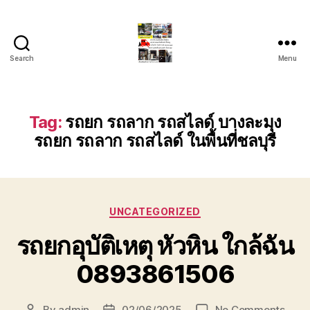
Search
Menu
รถ
ลาก
รถ
สไลด์
Tag:
รถยก รถลาก รถสไลด์ บางละมุง
ใน
รถยก รถลาก รถสไลด์ ในพื้นที่ชลบุรี
เขต
หัวหิน
24
ชั่วโมง
ติดต่อ
Categories
UNCATEGORIZED
โทร
0888000456
รถยกอุบัติเหตุ หัวหิน ใกล้ฉัน
0893861506
on
By
admin
02/06/2025
No Comments