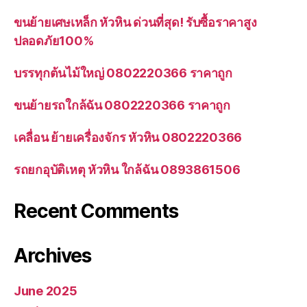
ขนย้ายเศษเหล็ก หัวหิน ด่วนที่สุด! รับซื้อราคาสูง
ปลอดภัย100%
บรรทุกต้นไม้ใหญ่ 0802220366 ราคาถูก
ขนย้ายรถใกล้ฉัน 0802220366 ราคาถูก
เคลื่อน ย้ายเครื่องจักร หัวหิน 0802220366
รถยกอุบัติเหตุ หัวหิน ใกล้ฉัน 0893861506
Recent Comments
Archives
June 2025