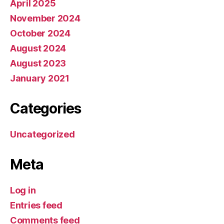
April 2025
November 2024
October 2024
August 2024
August 2023
January 2021
Categories
Uncategorized
Meta
Log in
Entries feed
Comments feed