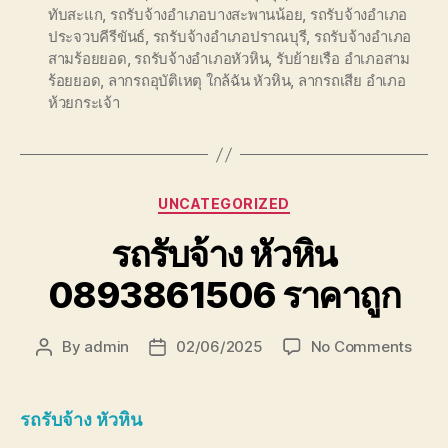
ทับสะแก
,
รถรับจ้างอำเภอบางสะพานน้อย
,
รถรับจ้างอำเภอ
ประจวบคีรีขันธ์
,
รถรับจ้างอำเภอปราณบุรี
,
รถรับจ้างอำเภอ
สามร้อยยอด
,
รถรับจ้างอำเภอหัวหิน
,
รับย้ายเรือ อำเภอสาม
ร้อยยอด
,
ลากรถอุบัติเหตุ ใกล้ฉัน หัวหิน
,
ลากรถเสีย อำเภอ
ห้วยกระเจ้า
Categories
UNCATEGORIZED
รถรับจ้าง หัวหิน
0893861506 ราคาถูก
on
By
admin
02/06/2025
No Comments
Post
Post
รถ
author
date
รับจ้า
หัวหิน
รถรับจ้าง หัวหิน
0893