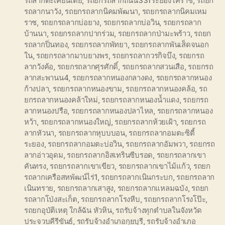
รถลากตะเคียนเตี้ย
,
รถยกรถลากถนน331ระยองโคราช
,
รถยก
รถลากนาวัง
,
รถยกรถลากนิคมพัฒนา
,
รถยกรถลากนิคมเหม
ราช
,
รถยกรถลากบ่อยาง
,
รถยกรถลากบ่อวิน
,
รถยกรถลาก
บ้านนา
,
รถยกรถลากปากร่วม
,
รถยกรถลากป่ามะพร้าว
,
รถยก
รถลากปิ่นทอง
,
รถยกรถลากพัทยา
,
รถยกรถลากพันเส็ดจนอก
ใน
,
รถยกรถลากมาบยางพร
,
รถยกรถลากวรกิจบึง
,
รถยกรถ
ลากวังค้อ
,
รถยกรถลากศุรศักดิ์
,
รถยกรถลากสวนเสือ
,
รถยกรถ
ลากสะพานน4
,
รถยกรถลากหนองกลางดง
,
รถยกรถลากหนอง
ก้างปลา
,
รถยกรถลากหนองขาม
,
รถยกรถลากหนองคล้อ
,
รถ
ยกรถลากหนองคล้าใหม่
,
รถยกรถลากหนองน้ำแดง
,
รถยกรถ
ลากหนองปรือ
,
รถยกรถลากหนองปลาไหล
,
รถยกรถลากหนอง
หว้า
,
รถยกรถลากหนองใหญ่
,
รถยกรถลากห้วยเฝ้า
,
รถยกรถ
ลากหัวนา
,
รถยกรถลากหุบบบอน
,
รถยกรถลากอมตะซิตี้
ระยอง
,
รถยกรถลากอมตะบ่อวิน
,
รถยกรถลากอัมพวา
,
รถยกรถ
ลากอ่าวอุดม
,
รถยกรถลากอิสเทรินซีบรอด
,
รถยกรถลากเขา
คันทรง
,
รถยกรถลากเขาเขียว
,
รถยกรถลากเขาไม้แก้ว
,
รถยก
รถลากเครือสหพัฒน์ไร่1
,
รถยกรถลากเนินกระบก
,
รถยกรถลาก
เนินทราย
,
รถยกรถลากเสาสูง
,
รถยกรถลากแหลมฉบัง
,
รถยก
รถลากโป่งสะเก็ต
,
รถยกรถลากโรงหีบ
,
รถยกรถลากโรงโป๊ะ
,
รถยกอุบัติเหตุ ใกล้ฉัน หัวหิน
,
รถรับจ้างทุกตำบลในจังหวัด
ประจวบคีรีขันธ์
,
รถรับจ้างอำเภอกุยบุรี
,
รถรับจ้างอำเภอ