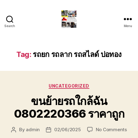
Search
Menu
รถ
ลาก
รถ
สไลด์
Tag:
รถยก รถลาก รถสไลด์ บ่อทอง
ใน
เขต
หัวหิน
24
Categories
ชั่วโมง
UNCATEGORIZED
ติดต่อ
ขนย้ายรถใกล้ฉัน
โทร
0888000456
0802220366 ราคาถูก
on
By
admin
02/06/2025
No Comments
Post
Post
ขน
author
date