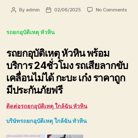
on
By
admin
02/06/2025
No Comments
Post
Post
รถ
author
date
ยก
อุบัติเ
รถยกอุบัติเหตุ หัวหิน
หัวหิน
ใกล้
รถยกอุบัติเหตุ หัวหิน พร้อม
ฉัน
0893
บริการ 24ชั่วโมง รถเสียลากขับ
เคลื่อนไม่ได้ กะบะ เก๋ง ราคาถูก
มีประกันภัยฟรี
ติดต่อ
รถยกอุบัติเหตุ ใกล้ฉัน หัวหิน
บริษัท
รถยกอุบัติเหตุ ใกล้ฉัน หัวหิน