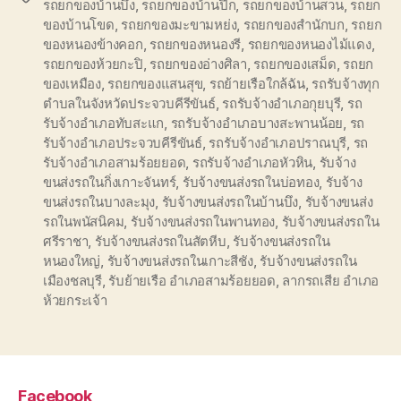
รถยกของบ้านบึง
,
รถยกของบ้านปึก
,
รถยกของบ้านสวน
,
รถยก
ของบ้านโขด
,
รถยกของมะขามหย่ง
,
รถยกของสำนักบก
,
รถยก
ของหนองข้างคอก
,
รถยกของหนองรี
,
รถยกของหนองไม้แดง
,
รถยกของห้วยกะปิ
,
รถยกของอ่างศิลา
,
รถยกของเสม็ด
,
รถยก
ของเหมือง
,
รถยกของแสนสุข
,
รถย้ายเรือใกล้ฉัน
,
รถรับจ้างทุก
ตำบลในจังหวัดประจวบคีรีขันธ์
,
รถรับจ้างอำเภอกุยบุรี
,
รถ
รับจ้างอำเภอทับสะแก
,
รถรับจ้างอำเภอบางสะพานน้อย
,
รถ
รับจ้างอำเภอประจวบคีรีขันธ์
,
รถรับจ้างอำเภอปราณบุรี
,
รถ
รับจ้างอำเภอสามร้อยยอด
,
รถรับจ้างอำเภอหัวหิน
,
รับจ้าง
ขนส่งรถในกิ่งเกาะจันทร์
,
รับจ้างขนส่งรถในบ่อทอง
,
รับจ้าง
ขนส่งรถในบางละมุง
,
รับจ้างขนส่งรถในบ้านบึง
,
รับจ้างขนส่ง
รถในพนัสนิคม
,
รับจ้างขนส่งรถในพานทอง
,
รับจ้างขนส่งรถใน
ศรีราชา
,
รับจ้างขนส่งรถในสัตหีบ
,
รับจ้างขนส่งรถใน
หนองใหญ่
,
รับจ้างขนส่งรถในเกาะสีชัง
,
รับจ้างขนส่งรถใน
เมืองชลบุรี
,
รับย้ายเรือ อำเภอสามร้อยยอด
,
ลากรถเสีย อำเภอ
ห้วยกระเจ้า
Facebook