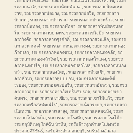
รถลากตะเคียนเตี้ย
,
รถยกรถลากถนน331ระยองโคราช
,
รถยก
รถลากนาวัง
,
รถยกรถลากนิคมพัฒนา
,
รถยกรถลากนิคมเหม
ราช
,
รถยกรถลากบ่อยาง
,
รถยกรถลากบ่อวิน
,
รถยกรถลาก
บ้านนา
,
รถยกรถลากปากร่วม
,
รถยกรถลากป่ามะพร้าว
,
รถยก
รถลากปิ่นทอง
,
รถยกรถลากพัทยา
,
รถยกรถลากพันเส็ดจนอก
ใน
,
รถยกรถลากมาบยางพร
,
รถยกรถลากวรกิจบึง
,
รถยกรถ
ลากวังค้อ
,
รถยกรถลากศุรศักดิ์
,
รถยกรถลากสวนเสือ
,
รถยกรถ
ลากสะพานน4
,
รถยกรถลากหนองกลางดง
,
รถยกรถลากหนอง
ก้างปลา
,
รถยกรถลากหนองขาม
,
รถยกรถลากหนองคล้อ
,
รถ
ยกรถลากหนองคล้าใหม่
,
รถยกรถลากหนองน้ำแดง
,
รถยกรถ
ลากหนองปรือ
,
รถยกรถลากหนองปลาไหล
,
รถยกรถลากหนอง
หว้า
,
รถยกรถลากหนองใหญ่
,
รถยกรถลากห้วยเฝ้า
,
รถยกรถ
ลากหัวนา
,
รถยกรถลากหุบบบอน
,
รถยกรถลากอมตะซิตี้
ระยอง
,
รถยกรถลากอมตะบ่อวิน
,
รถยกรถลากอัมพวา
,
รถยกรถ
ลากอ่าวอุดม
,
รถยกรถลากอิสเทรินซีบรอด
,
รถยกรถลากเขา
คันทรง
,
รถยกรถลากเขาเขียว
,
รถยกรถลากเขาไม้แก้ว
,
รถยก
รถลากเครือสหพัฒน์ไร่1
,
รถยกรถลากเนินกระบก
,
รถยกรถลาก
เนินทราย
,
รถยกรถลากเสาสูง
,
รถยกรถลากแหลมฉบัง
,
รถยก
รถลากโป่งสะเก็ต
,
รถยกรถลากโรงหีบ
,
รถยกรถลากโรงโป๊ะ
,
รถยกอุบัติเหตุ ใกล้ฉัน หัวหิน
,
รถรับจ้างทุกตำบลในจังหวัด
ประจวบคีรีขันธ์
,
รถรับจ้างอำเภอกุยบุรี
,
รถรับจ้างอำเภอ