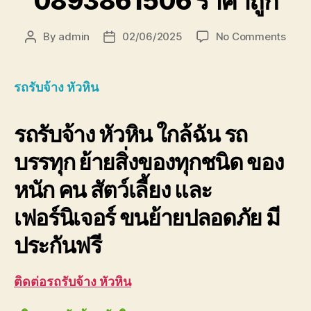
0893861506 ราคาถูก
on
By
admin
02/06/2025
No Comments
Post
Post
รถ
author
date
รับจ้า
หัวหิน
รถรับจ้าง หัวหิน
0893
ราคา
รถรับจ้าง หัวหิน ใกล้ฉัน รถ
ถูก
บรรทุก ย้ายสิ่งของทุกชนิด ของ
หนัก คน สัตว์เลี้ยง และ
เฟอร์นิเจอร์ ขนย้ายปลอดภัย มี
ประกันฟรี
ติดต่อรถรับจ้าง หัวหิน