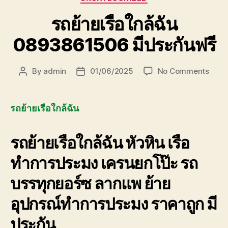
รถย้ายเรือใกล้ฉัน
0893861506 มีประกันฟรี
on
By
admin
01/06/2025
No Comments
Post
Post
รถ
author
date
ย้าย
เรือ
รถย้ายเรือใกล้ฉัน
ใกล้
ฉัน
รถย้ายเรือใกล้ฉัน
หัวหิน เรือ
0893
มี
ทำการประมง เครนยกโป๊ะ รถ
ประกั
ฟรี
บรรทุกยอร์ซ ลากแพ ย้าย
อุปกรณ์ทำการประมง ราคาถูก มี
ประกัน