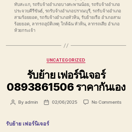
ทับสะแก
,
รถรับจ้างอำเภอบางสะพานน้อย
,
รถรับจ้างอำเภอ
ประจวบคีรีขันธ์
,
รถรับจ้างอำเภอปราณบุรี
,
รถรับจ้างอำเภอ
สามร้อยยอด
,
รถรับจ้างอำเภอหัวหิน
,
รับย้ายเรือ อำเภอสาม
ร้อยยอด
,
ลากรถอุบัติเหตุ ใกล้ฉัน หัวหิน
,
ลากรถเสีย อำเภอ
ห้วยกระเจ้า
Categories
UNCATEGORIZED
รับย้าย เฟอร์นิเจอร์
0893861506 ราคากันเอง
on
By
admin
02/06/2025
No Comments
Post
Post
รับ
author
date
ย้าย
เฟอร์น
รับย้าย เฟอร์นิเจอร์
0893