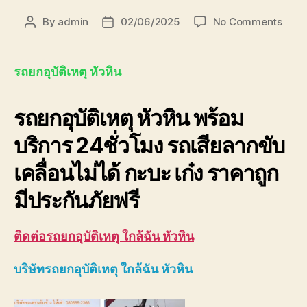
on
By
admin
02/06/2025
No Comments
Post
Post
รถ
author
date
ยก
อุบัติเ
รถยกอุบัติเหตุ หัวหิน
หัวหิน
ใกล้
รถยกอุบัติเหตุ หัวหิน พร้อม
ฉัน
0893
บริการ 24ชั่วโมง รถเสียลากขับ
เคลื่อนไม่ได้ กะบะ เก๋ง ราคาถูก
มีประกันภัยฟรี
ติดต่อ
รถยกอุบัติเหตุ ใกล้ฉัน หัวหิน
บริษัท
รถยกอุบัติเหตุ ใกล้ฉัน หัวหิน