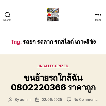
Search
Menu
รถ
ลาก
รถ
สไลด์
Tag:
รถยก รถลาก รถสไลด์ เกาะสีชัง
ใน
เขต
หัวหิน
24
Categories
ชั่วโมง
UNCATEGORIZED
ติดต่อ
ขนย้ายรถใกล้ฉัน
โทร
0888000456
0802220366 ราคาถูก
on
By
admin
02/06/2025
No Comments
Post
Post
ขน
author
date