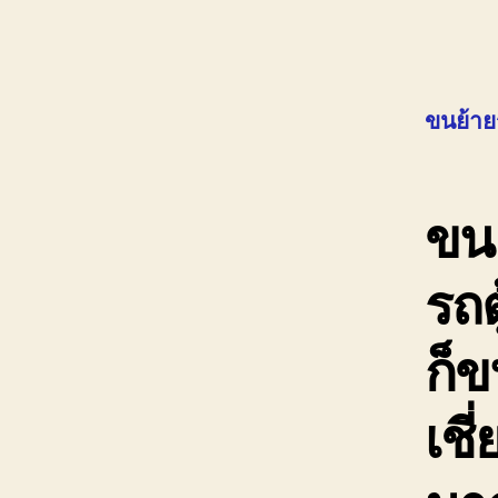
ขนย้าย
ขนย
รถต
ก็ข
เชี