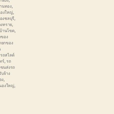
านบึง
,
่พานทอง
,
นองใหญ่
,
ืองชลบุรี
,
างทราย
,
บ้านโขด
,
กของ
ถยกของ
น
,
รถสไลด์
ทร์
,
รถ
างขนส่งรถ
รับจ้าง
อง
,
หนองใหญ่
,