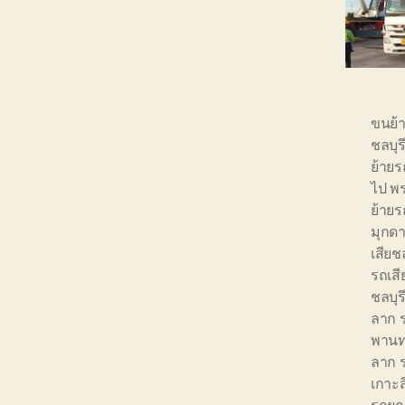
ขนย้
ชลบุ
ย้ายร
ไป พ
ย้ายร
มุกด
เสียช
รถเสี
ชลบุร
ลาก ร
พาน
ลาก 
เกาะส