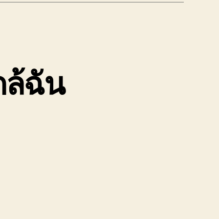
กล้ฉัน
ติเหตุ
หิน
้