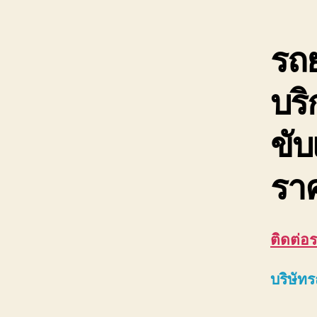
รถย
บริ
ขับ
ราค
ติดต่อ
ร
บริษัท
ร