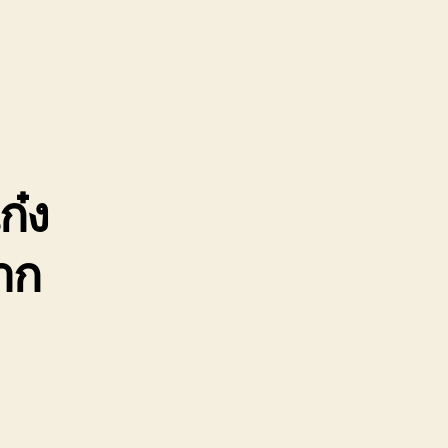
ย
้
02220366
คา
ก๋ง
าก