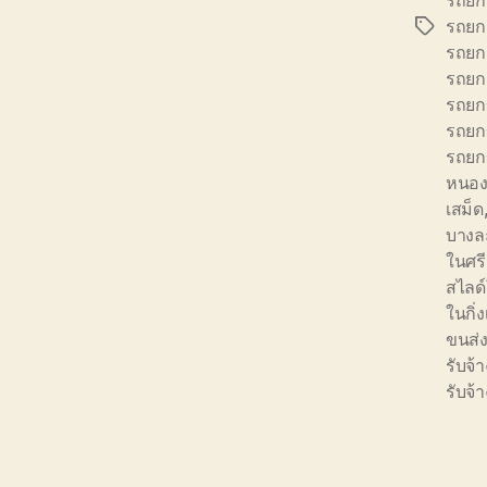
รถยก 
รถยก 
Tags
รถยก 
รถยก 
รถยก
รถยก
รถยก
หนอง
เสม็ด
บางล
ในศร
สไลด์
ในกิ่
ขนส่
รับจ
รับจ้