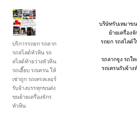
บริษัทรับเหมาขน
ย้ายเครื่อง
รถ
รถยก รถสไลด์ใน
บริการรถยก รถลาก
ลาก
รถ
รถสไลด์หัวหิน รถ
สไลด์
รถลากจูง รถใหญ
สไลด์ท้ายว่างหัวหิน
ใน
รถเครนรับจ้างห
รถเฮี๊ยบ รถเครน ให้
เขต
เช่าถูก รถเทรลเลอร์
หัวหิน
24
รับจ้างบรรทุกขนส่ง
ชั่วโมง
ขนย้ายเครื่องจักร
ติดต่อ
หัวหิน
โทร
0888000456