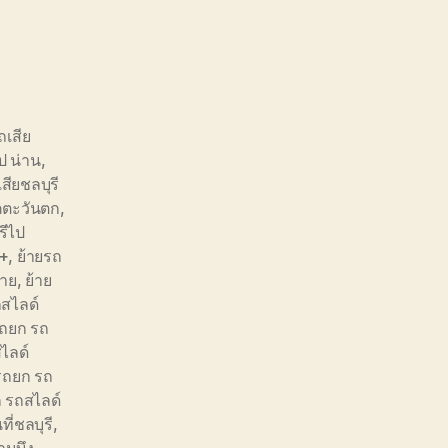
ถเสีย
ป น่าน
,
สียชลบุรี
าคตะวันตก
,
รีไป
 +
,
ย้ายรถ
ราย
,
ย้าย
สไลด์
ถยก รถ
ไลด์
รถยก รถ
 รถสไลด์
ี่ชลบุรี
,