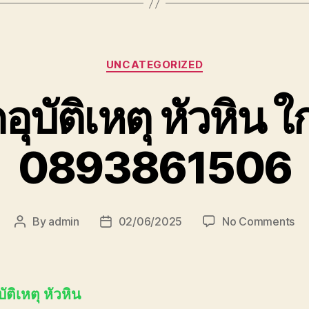
Categories
UNCATEGORIZED
ุบัติเหตุ หัวหิน ใ
0893861506
on
By
admin
02/06/2025
No Comments
Post
Post
รถ
author
date
ยก
อุบั
หัว
ัติเหตุ หัวหิน
ใกล