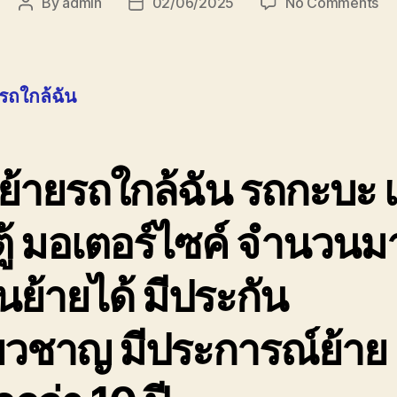
on
By
admin
02/06/2025
No Comments
Post
Post
ขน
author
date
ย้า
รถ
ใกล
รถใกล้ฉัน
ฉัน
08
รา
ถูก
้ายรถใกล้ฉัน รถกะบะ เ
ู้ มอเตอร์ไซค์ จำนวนม
นย้ายได้ มีประกัน
่ยวชาญ มีประการณ์ย้าย