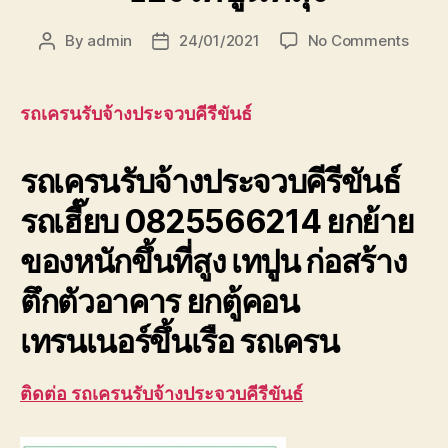
on
By
admin
24/01/2021
No Comments
Post
Post
รถ
author
date
เครน
รับจ้า
รถเครนรับจ้างประจวบคีรีขันธ์
ประจวบ
รถ
รถเครนรับจ้างประจวบคีรีขันธ์
เฮี๊ยบ
ยก
รถเฮี๊ยบ 0825566214 ยกย้าย
ของ
เทปูน
ของหนักขึ้นที่สูง เทปูน ก่อสร้าง
ที่
สุง
ตึกตัวอาคาร ยกตู้คอน
เทรนเนอร์ขึ้นเรือ รถเครน
ติดต่อ รถเครนรับจ้างประจวบคีรีขันธ์