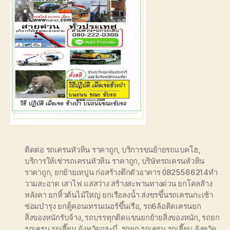
ติดต่อ รถเครนหัวหิน ราคาถูก
,
บริการขนย้ายรถแบคโฮ
,
บริการให้เช่ารถเครนหัวหิน ราคาถูก
,
บริษัทรถเครนหัวหิน
ราคาถูก
,
ยกย้ายเทปูน ก่อสร้างตึกตัวอาคาร 0่825566214ทำ
วามสะอาด เสาไฟ แสสว่าง สร้างสะพานทางด่วน ยกโคลส้าง
หลังคา ยกหิ้วต้นไม้ใหญ่ ยกเรือลงน้ำ ส่งขรขึ้นรถเครนกะเช้า
ซ่อมบำรุง ยกตู็คอนเทรนเนอร์ขึ้นเรือ
,
รถ6ล้อติดเครนยก
สิ่งของหนักรับจ้าง
,
รถบรรทุกติดแขนยกย้ายสิ่งของหนัก
,
รถยก
รถเครน รถเฮี๊ยบ จังหวัดกระบี่
,
รถยก รถเครน รถเฮี๊ยบ จังหวัด