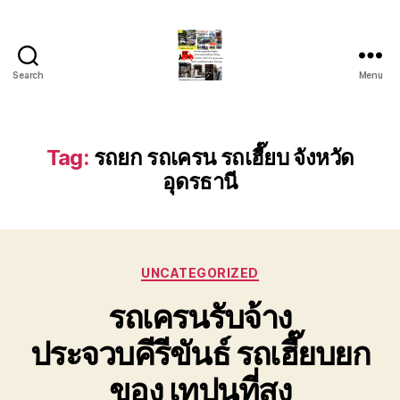
Search
Menu
รถ
ลาก
รถ
สไลด์
Tag:
รถยก รถเครน รถเฮี๊ยบ จังหวัด
ใน
อุดรธานี
เขต
หัวหิน
24
ชั่วโมง
ติดต่อ
Categories
UNCATEGORIZED
โทร
0888000456
รถเครนรับจ้าง
ประจวบคีรีขันธ์ รถเฮี๊ยบยก
ของ เทปูนที่สุง