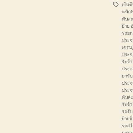
เป้นต
Tags
หนัก
ทับส
ย้าย 
รถยกย
ประจว
เครน
ประจว
รับจ
ประจว
ยกรับ
ประจว
ประจว
ทับส
รับจ้
รถรับ
ย้ายส
รถสไ
บางส