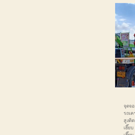
จุดจอ
รถเคร
สูงติ
เฮี๊ยบ
เฮี๊ยบ