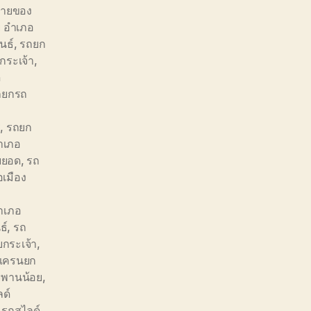
้ายของ
ย อำเภอ
นธ์
,
รถยก
กระเจ้า
,
ด
ถยกรถ
ี
,
รถยก
ำเภอ
ยยอด
,
รถ
เมือง
อำเภอ
ธ์
,
รถ
ยกระเจ้า
,
ดเครนยก
ะพานน้อย
,
ด์
,
รถสไลด์