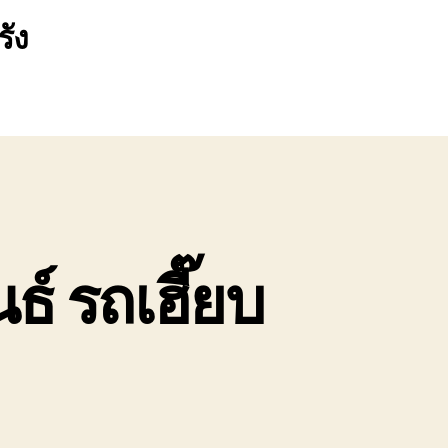
รัง
์ รถเฮี๊ยบ