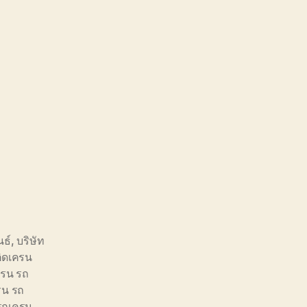
นธ์
,
บริษัท
ิดเครน
ครน รถ
รน รถ
รถเครน