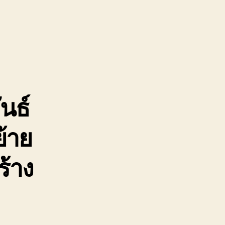
รน
จ้าง
จวบคีรีขันธ์
ยบ
ง
นธ์
ูน
้าย
ร้าง