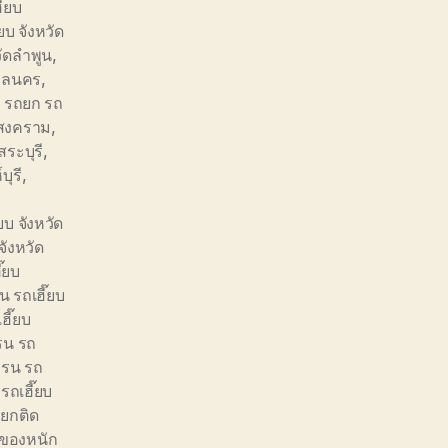
๊ยบ
ยบ จังหวัด
วัดลำพูน
,
สกลนคร
,
,
รถยก รถ
รสงคราม
,
สระบุรี
,
บุรี
,
บ จังหวัด
จังหวัด
๊ยบ
 รถเฮี๊ยบ
ฮี๊ยบ
รน รถ
ครน รถ
รถเฮี๊ยบ
ยกติด
ของหนัก