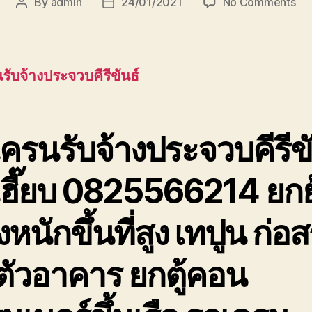
on
By
admin
24/01/2021
No Comments
Post
Post
รถ
author
date
เค
รับ
ประ
รับจ้างประจวบคีรีขันธ์
รถ
เฮี๊
ยก
ขอ
ครนรับจ้างประจวบคีรีขั
เทป
ที่
เฮี๊ยบ 0825566214 ยกย
สุง
หนักขึ้นที่สูง เทปูน ก่อส
ตัวอาคาร ยกตู้คอน