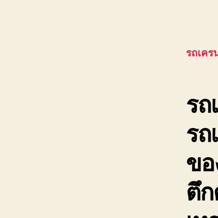
รถเครน
รถเ
รถ
ของ
ตึก