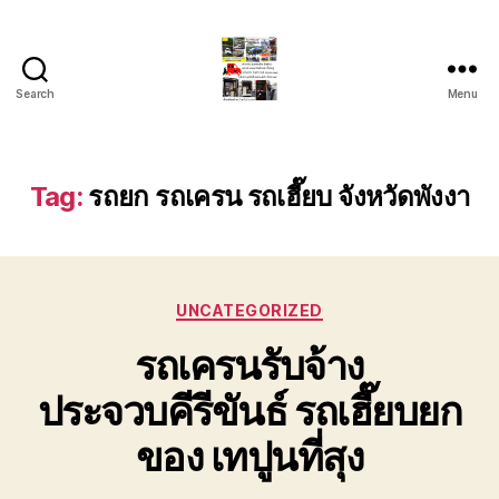
Search
Menu
รถ
ลาก
รถ
สไลด์
Tag:
รถยก รถเครน รถเฮี๊ยบ จังหวัดพังงา
ใน
เขต
หัวหิน
24
Categories
ชั่วโมง
UNCATEGORIZED
ติดต่อ
รถเครนรับจ้าง
โทร
0888000456
ประจวบคีรีขันธ์ รถเฮี๊ยบยก
ของ เทปูนที่สุง