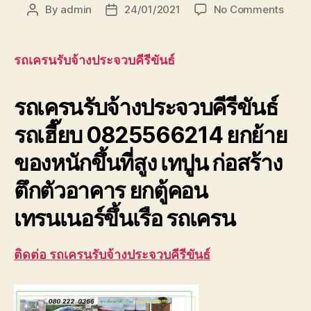
on
By
admin
24/01/2021
No Comments
Post
Post
รถ
author
date
เครน
รับจ้า
รถเครนรับจ้างประจวบคีรีขันธ์
ประจวบ
รถ
รถเครนรับจ้างประจวบคีรีขันธ์
เฮี๊ยบ
ยก
รถเฮี๊ยบ 0825566214 ยกย้าย
ของ
เทปูน
ของหนักขึ้นที่สูง เทปูน ก่อสร้าง
ที่
สุง
ตึกตัวอาคาร ยกตู้คอน
เทรนเนอร์ขึ้นเรือ รถเครน
ติดต่อ รถเครนรับจ้างประจวบคีรีขันธ์