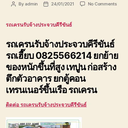
on
By
admin
24/01/2021
No Comments
Post
Post
รถ
author
date
เครน
รับจ้า
รถเครนรับจ้างประจวบคีรีขันธ์
ประจวบ
รถ
รถเครนรับจ้างประจวบคีรีขันธ์
เฮี๊ยบ
ยก
รถเฮี๊ยบ 0825566214 ยกย้าย
ของ
เทปูน
ของหนักขึ้นที่สูง เทปูน ก่อสร้าง
ที่
สุง
ตึกตัวอาคาร ยกตู้คอน
เทรนเนอร์ขึ้นเรือ รถเครน
ติดต่อ รถเครนรับจ้างประจวบคีรีขันธ์