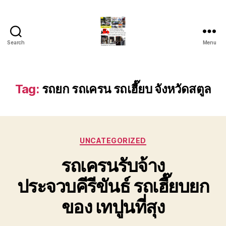
Search
Menu
รถ
ลาก
รถ
สไลด์
Tag:
รถยก รถเครน รถเฮี๊ยบ จังหวัดสตูล
ใน
เขต
หัวหิน
24
Categories
ชั่วโมง
UNCATEGORIZED
ติดต่อ
รถเครนรับจ้าง
โทร
0888000456
ประจวบคีรีขันธ์ รถเฮี๊ยบยก
ของ เทปูนที่สุง