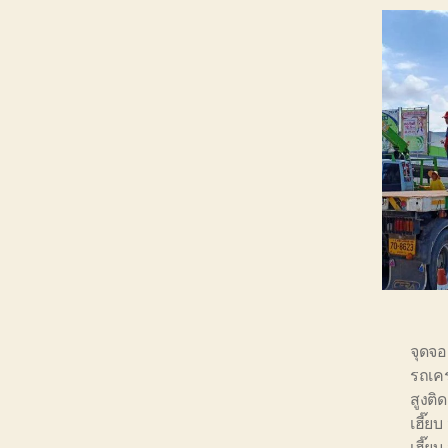
จุดจอ
รถเคร
สูงติ
เฮี๊ยบ
เฮี๊ยบ