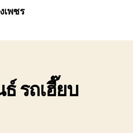
พงเพชร
์ รถเฮี๊ยบ