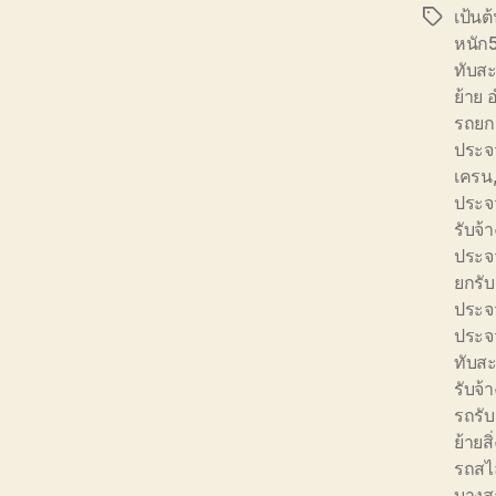
เป้นต
Tags
หนัก
ทับส
ย้าย 
รถยกย
ประจว
เครน
ประจว
รับจ
ประจว
ยกรับ
ประจว
ประจว
ทับส
รับจ้
รถรับ
ย้ายส
รถสไ
บางส