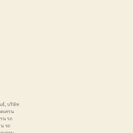
นธ์
,
บริษัท
ิดเครน
ครน รถ
รน รถ
รถเครน