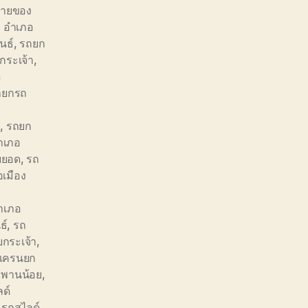
้ายของ
ย อำเภอ
นธ์
,
รถยก
กระเจ้า
,
ด
ถยกรถ
ี
,
รถยก
ำเภอ
ยยอด
,
รถ
เมือง
อำเภอ
ธ์
,
รถ
ยกระเจ้า
,
ดเครนยก
ะพานน้อย
,
ด์
,
รถสไลด์