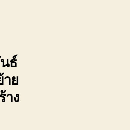
รน
จ้าง
จวบคีรีขันธ์
ยบ
ง
นธ์
ูน
้าย
ร้าง