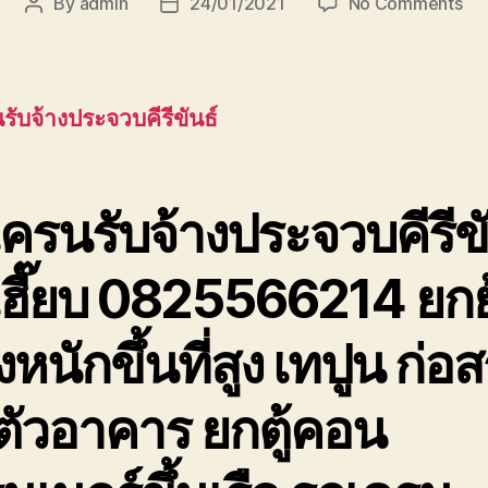
on
By
admin
24/01/2021
No Comments
Post
Post
รถ
author
date
เค
รับ
ประ
รับจ้างประจวบคีรีขันธ์
รถ
เฮี๊
ยก
ขอ
ครนรับจ้างประจวบคีรีขั
เทป
ที่
เฮี๊ยบ 0825566214 ยกย
สุง
หนักขึ้นที่สูง เทปูน ก่อส
ตัวอาคาร ยกตู้คอน