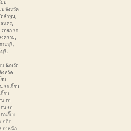
๊ยบ
ยบ จังหวัด
วัดลำพูน
,
สกลนคร
,
,
รถยก รถ
รสงคราม
,
สระบุรี
,
บุรี
,
บ จังหวัด
จังหวัด
๊ยบ
 รถเฮี๊ยบ
ฮี๊ยบ
รน รถ
ครน รถ
รถเฮี๊ยบ
ยกติด
ของหนัก