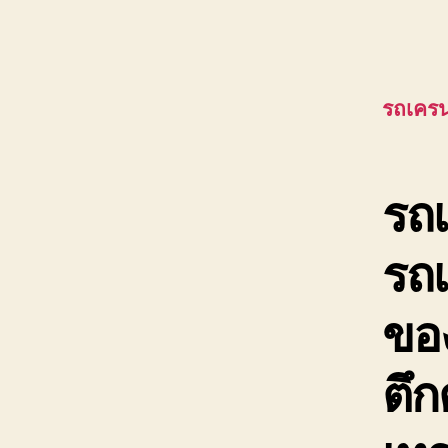
รถเครน
รถเ
รถ
ของ
ตึก