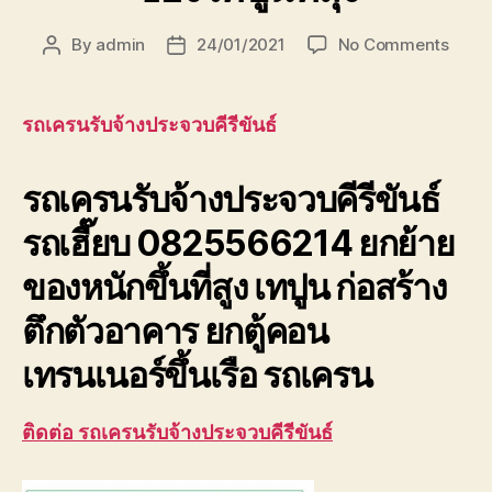
on
By
admin
24/01/2021
No Comments
Post
Post
รถ
author
date
เครน
รับจ้า
รถเครนรับจ้างประจวบคีรีขันธ์
ประจวบ
รถ
รถเครนรับจ้างประจวบคีรีขันธ์
เฮี๊ยบ
ยก
รถเฮี๊ยบ 0825566214 ยกย้าย
ของ
เทปูน
ของหนักขึ้นที่สูง เทปูน ก่อสร้าง
ที่
สุง
ตึกตัวอาคาร ยกตู้คอน
เทรนเนอร์ขึ้นเรือ รถเครน
ติดต่อ รถเครนรับจ้างประจวบคีรีขันธ์