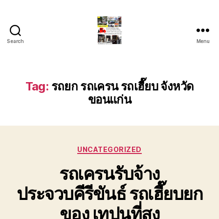
Search
Menu
รถ
ลาก
รถ
สไลด์
Tag:
รถยก รถเครน รถเฮี๊ยบ จังหวัด
ใน
ขอนแก่น
เขต
หัวหิน
24
ชั่วโมง
ติดต่อ
Categories
UNCATEGORIZED
โทร
0888000456
รถเครนรับจ้าง
ประจวบคีรีขันธ์ รถเฮี๊ยบยก
ของ เทปูนที่สุง