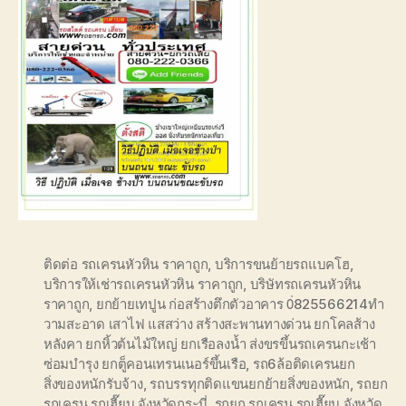
ติดต่อ รถเครนหัวหิน ราคาถูก
,
บริการขนย้ายรถแบคโฮ
,
บริการให้เช่ารถเครนหัวหิน ราคาถูก
,
บริษัทรถเครนหัวหิน
ราคาถูก
,
ยกย้ายเทปูน ก่อสร้างตึกตัวอาคาร 0่825566214ทำ
วามสะอาด เสาไฟ แสสว่าง สร้างสะพานทางด่วน ยกโคลส้าง
หลังคา ยกหิ้วต้นไม้ใหญ่ ยกเรือลงน้ำ ส่งขรขึ้นรถเครนกะเช้า
ซ่อมบำรุง ยกตู็คอนเทรนเนอร์ขึ้นเรือ
,
รถ6ล้อติดเครนยก
สิ่งของหนักรับจ้าง
,
รถบรรทุกติดแขนยกย้ายสิ่งของหนัก
,
รถยก
รถเครน รถเฮี๊ยบ จังหวัดกระบี่
,
รถยก รถเครน รถเฮี๊ยบ จังหวัด