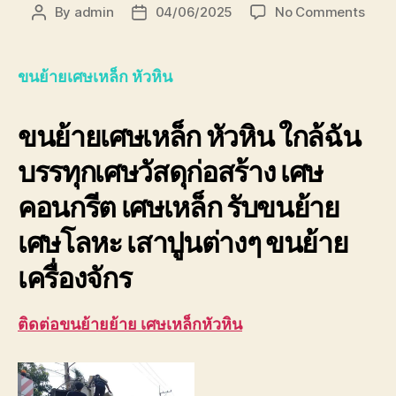
on
By
admin
04/06/2025
No Comments
Post
Post
ขน
author
date
ย้าย
เศษ
ขนย้ายเศษเหล็ก หัวหิน
เหล็ก
หัวหิ
ขนย้ายเศษเหล็ก หัวหิน
ใกล้ฉัน
ด่วน
ที่สุด!
บรรทุกเศษวัสดุก่อสร้าง เศษ
รับ
ซื้อ
คอนกรีต เศษเหล็ก รับขนย้าย
ราคา
สูง
เศษโลหะ เสาปูนต่างๆ ขนย้าย
ปลอด
เครื่องจักร
ติดต่อขนย้ายย้าย เศษเหล็กหัวหิน