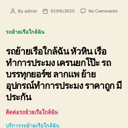
on
By
admin
01/06/2025
No Comments
Post
Post
รถ
author
date
ย้าย
เรือ
รถย้ายเรือใกล้ฉัน
ใกล้
ฉัน
รถย้ายเรือใกล้ฉัน
หัวหิน เรือ
0893
มี
ทำการประมง เครนยกโป๊ะ รถ
ประกั
ฟรี
บรรทุกยอร์ซ ลากแพ ย้าย
อุปกรณ์ทำการประมง ราคาถูก มี
ประกัน
ติดต่อ
รถย้ายเรือใกล้ฉัน
บริการ
รถย้ายเรือใกล้ฉัน