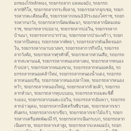
ยกของไร่หลักทอง
,
รถยกรถลาก แหลมฉบัง
,
รถยกรถ
ลาก9กิโล
,
รถยกรถลากกระทิงลาย
,
รถยกรถลากจุกเชอ
,
รถยก
รถลากตะเคียนเตี้ย
,
รถยกรถลากถนน331ระยองโคราช
,
รถยก
รถลากนาวัง
,
รถยกรถลากนิคมพัฒนา
,
รถยกรถลากนิคมเหม
ราช
,
รถยกรถลากบ่อยาง
,
รถยกรถลากบ่อวิน
,
รถยกรถลาก
บ้านนา
,
รถยกรถลากปากร่วม
,
รถยกรถลากป่ามะพร้าว
,
รถยก
รถลากปิ่นทอง
,
รถยกรถลากพัทยา
,
รถยกรถลากพันเส็ดจนอก
ใน
,
รถยกรถลากมาบยางพร
,
รถยกรถลากวรกิจบึง
,
รถยกรถ
ลากวังค้อ
,
รถยกรถลากศุรศักดิ์
,
รถยกรถลากสวนเสือ
,
รถยกรถ
ลากสะพานน4
,
รถยกรถลากหนองกลางดง
,
รถยกรถลากหนอง
ก้างปลา
,
รถยกรถลากหนองขาม
,
รถยกรถลากหนองคล้อ
,
รถ
ยกรถลากหนองคล้าใหม่
,
รถยกรถลากหนองน้ำแดง
,
รถยกรถ
ลากหนองปรือ
,
รถยกรถลากหนองปลาไหล
,
รถยกรถลากหนอง
หว้า
,
รถยกรถลากหนองใหญ่
,
รถยกรถลากห้วยเฝ้า
,
รถยกรถ
ลากหัวนา
,
รถยกรถลากหุบบบอน
,
รถยกรถลากอมตะซิตี้
ระยอง
,
รถยกรถลากอมตะบ่อวิน
,
รถยกรถลากอัมพวา
,
รถยกรถ
ลากอ่าวอุดม
,
รถยกรถลากอิสเทรินซีบรอด
,
รถยกรถลากเขา
คันทรง
,
รถยกรถลากเขาเขียว
,
รถยกรถลากเขาไม้แก้ว
,
รถยก
รถลากเครือสหพัฒน์ไร่1
,
รถยกรถลากเนินกระบก
,
รถยกรถลาก
เนินทราย
,
รถยกรถลากเสาสูง
,
รถยกรถลากแหลมฉบัง
,
รถยก