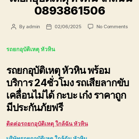
0893861506
on
By
admin
02/06/2025
No Comments
Post
Post
รถ
author
date
ยก
อุบัติเ
รถยกอุบัติเหตุ หัวหิน
หัวหิน
ใกล้
รถยกอุบัติเหตุ หัวหิน พร้อม
ฉัน
0893
บริการ 24ชั่วโมง รถเสียลากขับ
เคลื่อนไม่ได้ กะบะ เก๋ง ราคาถูก
มีประกันภัยฟรี
ติดต่อ
รถยกอุบัติเหตุ ใกล้ฉัน หัวหิน
บริษัท
รถยกอุบัติเหตุ ใกล้ฉัน หัวหิน