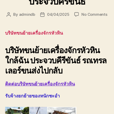
ประจวบคีรีขันธ์
on
By
admindb
04/04/2025
No Comments
Post
Post
บริษ
author
date
ขน
ย้าย
บริษัทขนย้ายเครื่องจักรหัวหิน
เครื
หัวห
บริษัทขนย้ายเครื่องจักรหัวหิน
ใกล้
ฉัน
ใกล้ฉัน ประจวบคีรีขันธ์ รถเทรล
088
ประจ
เลอร์ขนส่งไปกลับ
ติดต่อบริษัทขนย้ายเครื่องจักรหัวหิน
รับจ้างยกย้ายของหนักชะอำ