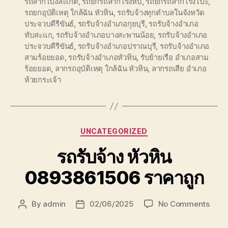
รถลากโป่งสะเก็ต
,
รถยกรถลากโรงหีบ
,
รถยกรถลากโรงโป๊ะ
,
รถยกอุบัติเหตุ ใกล้ฉัน หัวหิน
,
รถรับจ้างทุกตำบลในจังหวัด
ประจวบคีรีขันธ์
,
รถรับจ้างอำเภอกุยบุรี
,
รถรับจ้างอำเภอ
ทับสะแก
,
รถรับจ้างอำเภอบางสะพานน้อย
,
รถรับจ้างอำเภอ
ประจวบคีรีขันธ์
,
รถรับจ้างอำเภอปราณบุรี
,
รถรับจ้างอำเภอ
สามร้อยยอด
,
รถรับจ้างอำเภอหัวหิน
,
รับย้ายเรือ อำเภอสาม
ร้อยยอด
,
ลากรถอุบัติเหตุ ใกล้ฉัน หัวหิน
,
ลากรถเสีย อำเภอ
ห้วยกระเจ้า
Categories
UNCATEGORIZED
รถรับจ้าง หัวหิน
0893861506 ราคาถูก
on
By
admin
02/06/2025
No Comments
Post
Post
รถ
author
date
รับจ้า