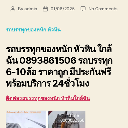
on
By
admin
01/06/2025
No Comments
Post
Post
รถ
author
date
บรรทุ
ของ
รถบรรทุกของหนัก หัวหิน
หนัก
หัวหิน
รถบรรทุกของหนัก หัวหิน ใกล้
ใกล้
ฉัน
ฉัน 0893861506 รถบรรทุก
0893
6-10ล้อ ราคาถูก มีประกันฟรี
พร้อมบริการ 24ชั่วโมง
ติดต่อรถบรรทุกของหนัก หัวหินใกล้ฉัน