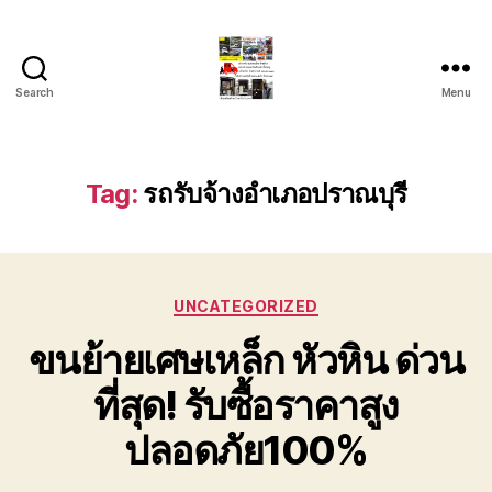
Search
Menu
รถ
ลาก
รถ
สไลด์
Tag:
รถรับจ้างอำเภอปราณบุรี
ใน
เขต
หัวหิน
24
Categories
ชั่วโมง
UNCATEGORIZED
ติดต่อ
ขนย้ายเศษเหล็ก หัวหิน ด่วน
โทร
0888000456
ที่สุด! รับซื้อราคาสูง
ปลอดภัย100%