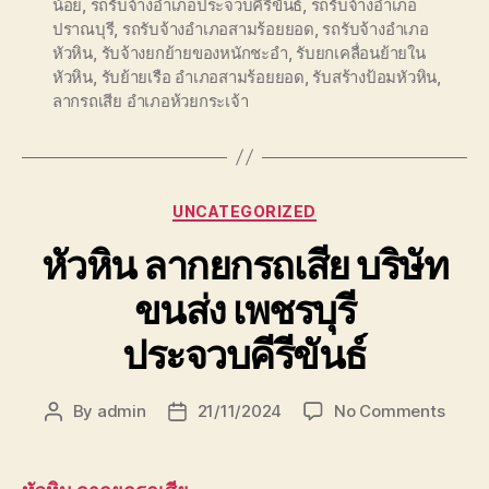
น้อย
,
รถรับจ้างอำเภอประจวบคีรีขันธ์
,
รถรับจ้างอำเภอ
ปราณบุรี
,
รถรับจ้างอำเภอสามร้อยยอด
,
รถรับจ้างอำเภอ
หัวหิน
,
รับจ้างยกย้ายของหนักชะอำ
,
รับยกเคลื่อนย้ายใน
หัวหิน
,
รับย้ายเรือ อำเภอสามร้อยยอด
,
รับสร้างป้อมหัวหิน
,
ลากรถเสีย อำเภอห้วยกระเจ้า
Categories
UNCATEGORIZED
หัวหิน ลากยกรถเสีย บริษัท
ขนส่ง เพชรบุรี
ประจวบคีรีขันธ์
on
By
admin
21/11/2024
No Comments
Post
Post
หัวหิน
author
date
ลาก
ยก