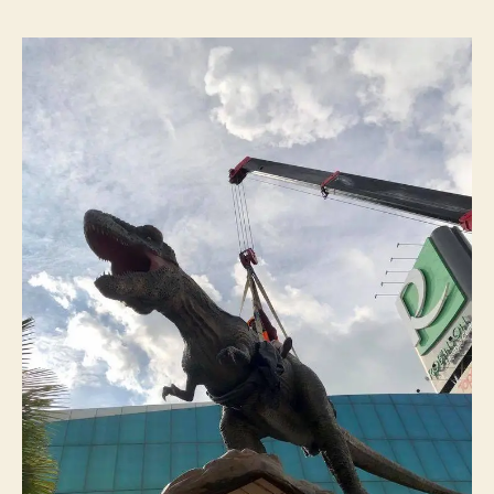
ลาก
รถ
ยก
รถ
เสีย
หัวห
รถ
สไลด
จอด
ใน
หัวห
ราค
ถูก