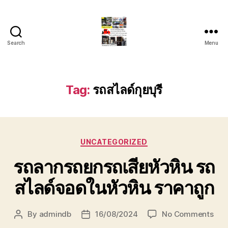
Search
Menu
รถ
ลาก
รถ
สไลด์
Tag:
รถสไลด์กุยบุรี
ใน
เขต
หัวหิน
24
Categories
ชั่วโมง
UNCATEGORIZED
ติดต่อ
รถลากรถยกรถเสียหัวหิน รถ
โทร
0888000456
สไลด์จอดในหัวหิน ราคาถูก
on
By
admindb
16/08/2024
No Comments
Post
Post
รถ
author
date