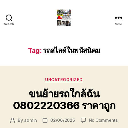
Search
Menu
รถ
ลาก
รถ
สไลด์
Tag:
รถสไลด์ในพนัสนิคม
ใน
เขต
หัวหิน
24
Categories
ชั่วโมง
UNCATEGORIZED
ติดต่อ
ขนย้ายรถใกล้ฉัน
โทร
0888000456
0802220366 ราคาถูก
on
By
admin
02/06/2025
No Comments
Post
Post
ขน
author
date